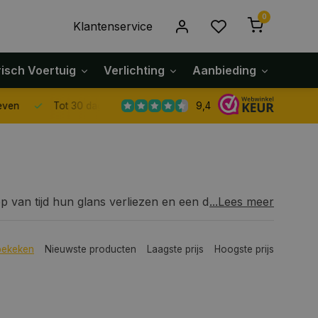
0
Klantenservice
risch Voertuig
Verlichting
Aanbieding
Klach
9,4
Tot 30 dagen retour sturen.
 van tijd hun glans verliezen en een doffe, grijze
...Lees meer
 uitzien. Maar gelukkig is er een oplossing: bumper
ur en glans, waardoor je auto er frisser en
oed onderhouden auto-exterieur, en daarom bieden
bekeken
Nieuwste producten
Laagste prijs
Hoogste prijs