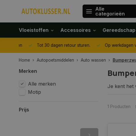
Alle
categorieën
Vloeistoffen
Accessoires
Gereedschap
gegeven
Tot 30 dagen retour sturen.
Op werkdagen voor 1
Home
Autopoetsmiddelen
Auto wassen
Bumperzwa
Bumper
Merken
Alle merken
Je kent het 
Motip
waas krijgen
zwart. Met b
nieuwer uitz
1 Producten
Prijs
we diverse 
Waarom w