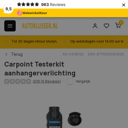
×
963
Reviews
9,5
0
Tot 30 dagen retour sturen.
Op werkdagen voor 14.00 uur best
Terug
Art: 0438120
EAN: 8711293062928
Carpoint
Testerkit
aanhangerverlichting
0/10 (0 Reviews)
Vergelijk