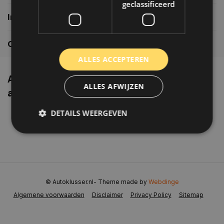
geclassificeerd
Informatie
Contactgegevens
ALLES ACCEPTEREN
Altijd de nieuwste producten en
ALLES AFWIJZEN
aanbiedingen weten?
DETAILS WEERGEVEN
Abonneer
Strikt noodzakelijk
Prestatie
Targeting
Functioneel
Niet-geclassificeerd
© Autoklusser.nl
- Theme made by
Webdinge
Strikt noodzakelijke cookies maken de
kernfunctionaliteiten van de website mogelijk, zoals
Algemene voorwaarden
Disclaimer
Privacy Policy
Sitemap
gebruikersaanmelding en accountbeheer. De
website kan niet goed worden gebruikt zonder de
strikt noodzakelijke cookies.