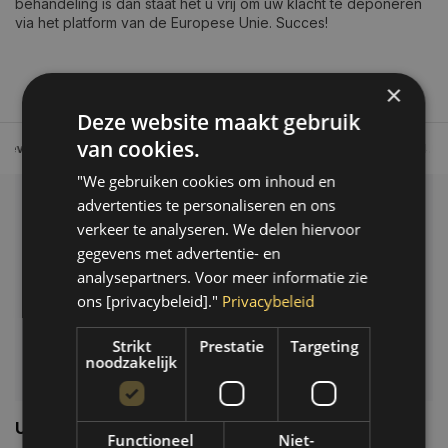
behandeling is dan staat het u vrij om uw klacht te deponeren
via het platform van de Europese Unie. Succes!
×
Deze website maakt gebruik
van cookies.
Tot 30 dagen retour sturen.
Op werkdagen voor 14.00 uur bes
"We gebruiken cookies om inhoud en
advertenties te personaliseren en ons
Klantenservice
verkeer te analyseren. We delen hiervoor
gegevens met advertentie- en
Veelgestelde vragen
analysepartners. Voor meer informatie zie
06-39119169
ons [privacybeleid]."
Privacybeleid
info@autoklusser.nl
Strikt
Prestatie
Targeting
noodzakelijk
Usefull links
Functioneel
Niet-