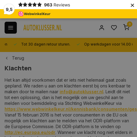
×
963
Reviews
9,5
0
Tot 30 dagen retour sturen.
Op werkdagen voor 14.00 uur best
Terug
Klachten
Het kan altijd voorkomen dat er iets niet helemaal gaat zoals
gepland. We raden u aan om klachten eerst bij ons kenbaar te
maken door te mailen naar
info@autoklusser.nl
. Leidt dit niet
tot een oplossing, dan is het mogelijk om uw geschil aan te
melden voor bemiddeling via Stichting WebwinkelKeur via
https://www.webwinkelkeur.nl/kennisbank/consumenten/ges
Vanaf 15 februari 2016 is het voor consumenten in de EU ook
mogelijk om klachten aan te melden via het ODR-platform van
de Europese Commissie. Dit ODR-platform is te vinden op
http://ec.europa.eu/odr
. Wanneer uw klacht nog niet elders in