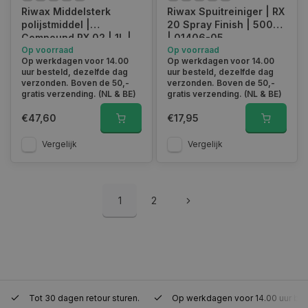
Riwax Middelsterk
Riwax Spuitreiniger | RX
polijstmiddel |
20 Spray Finish | 500ml
Compound RX 02 | 1L |
| 01406-05
01402-1
Op voorraad
Op voorraad
Op werkdagen voor 14.00
Op werkdagen voor 14.00
session_id
www.autoklusser.nl
29 minute
uur besteld, dezelfde dag
uur besteld, dezelfde dag
53 seconde
verzonden. Boven de 50,-
verzonden. Boven de 50,-
gratis verzending. (NL & BE)
gratis verzending. (NL & BE)
€47,60
€17,95
Vergelijk
Vergelijk
Google Privacy Policy
1
2
__cf_bm
29 minute
Cloudflare Inc.
57 seconde
.webshopapp.com
Tot 30 dagen retour sturen.
Op werkdagen voor 14.00 uur bes