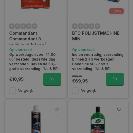
Polijstmachine auto en polijstmiddel
kopen
-30%
Polijstmachines en polijstmiddelen spelen een cruciale rol bij
het verwijderen van krassen, swirls en andere
Commandant
BTC POLIJSTMACHINE
onvolkomenheden in de lak van je auto. We bieden een breed
Commandant 3
MINI
scala aan middelen voor het polijsten van je auto van
polijstmiddel grof
gerenommeerde merken die speciaal zijn ontwikkeld voor
Op voorraad
Op voorraad
verschillende laktypes en condities. Of je nu te maken hebt
Op werkdagen voor 14.00
Indien voorradig, verzending
met fijne krasjes of hardnekkige oxidatie, er is altijd een
uur besteld, dezelfde dag
binnen 2 a 3 werkdagen.
geschikt middel voor jouw behoeften.
verzonden. Boven de 50,-
Boven de 50,- gratis
gratis verzending. (NL & BE)
verzending. (NL & BE)
€99,95
€10,95
€69,95
Vergelijk
Vergelijk
Waarom een polijstmachine auto
gebruiken
Polijstmiddelen kunnen met de hand worden aangebracht,
maar het gebruik van een polijstmachine kan het proces
aanzienlijk versnellen en vereenvoudigen. Polijstmachines zijn
ontworpen om trillingen te verminderen en een gelijkmatige