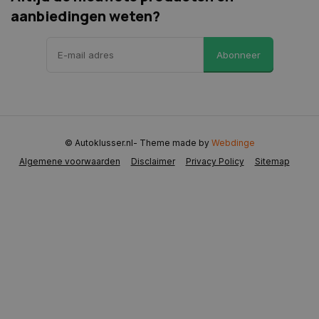
aanbiedingen weten?
VISITOR_PRIVACY_METADATA
5 maanden 
YouTube
weken
.youtube.com
Abonneer
© Autoklusser.nl
- Theme made by
Webdinge
Algemene voorwaarden
Disclaimer
Privacy Policy
Sitemap
COOKIELAW
www.autoklusser.nl
1 jaar