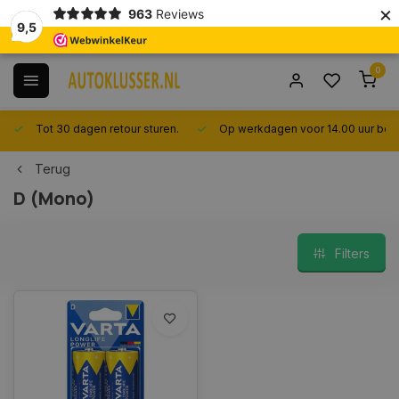
×
963
Reviews
9,5
0
Tot 30 dagen retour sturen.
Op werkdagen voor 14.00 uur best
Terug
D (Mono)
Filters