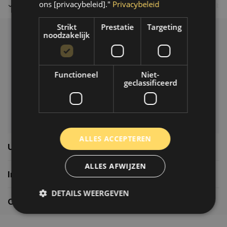
ons [privacybeleid]."
Privacybeleid
Tot 30 dagen retour sturen.
Op werkdagen voor 14.00 uur bes
Strikt
Prestatie
Targeting
noodzakelijk
Klantenservice
Veelgestelde vragen
06-39119169
Functioneel
Niet-
geclassificeerd
info@autoklusser.nl
ALLES ACCEPTEREN
Usefull links
ALLES AFWIJZEN
Informatie
DETAILS WEERGEVEN
Contactgegevens