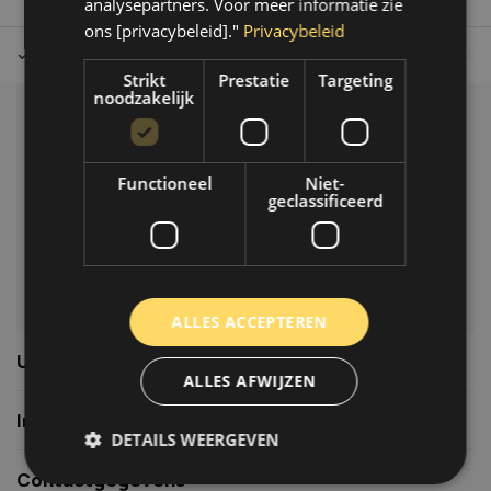
analysepartners. Voor meer informatie zie
ons [privacybeleid]."
Privacybeleid
Tot 30 dagen retour sturen.
Op werkdagen voor 14.00 uur bes
Strikt
Prestatie
Targeting
noodzakelijk
Klantenservice
Veelgestelde vragen
Functioneel
Niet-
06-39119169
geclassificeerd
info@autoklusser.nl
ALLES ACCEPTEREN
Usefull links
ALLES AFWIJZEN
Informatie
DETAILS WEERGEVEN
Contactgegevens