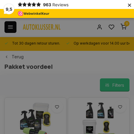
×
963
Reviews
9,5
0
Tot 30 dagen retour sturen.
Op werkdagen voor 14.00 uur best
Terug
Pakket voordeel
Filters