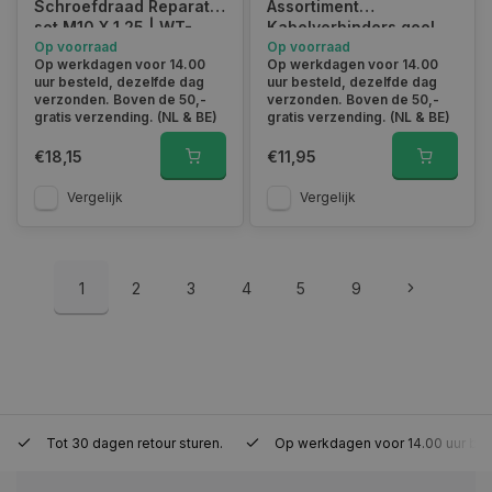
Schroefdraad Reparatie
Assortiment
set M10 X 1.25 | WT-
Kabelverbinders geel
2114-10125
Op voorraad
110 pcs FD-6054
Op voorraad
Op werkdagen voor 14.00
Op werkdagen voor 14.00
uur besteld, dezelfde dag
uur besteld, dezelfde dag
session_id
www.autoklusser.nl
29 minute
verzonden. Boven de 50,-
verzonden. Boven de 50,-
53 seconde
gratis verzending. (NL & BE)
gratis verzending. (NL & BE)
€18,15
€11,95
Vergelijk
Vergelijk
Google Privacy Policy
1
2
3
4
5
9
__cf_bm
29 minute
Cloudflare Inc.
Tot 30 dagen retour sturen.
Op werkdagen voor 14.00 uur bes
57 seconde
.webshopapp.com