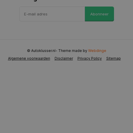
VISITOR_PRIVACY_METADATA
5 maanden 
YouTube
Abonneer
weken
.youtube.com
© Autoklusser.nl
- Theme made by
Webdinge
Algemene voorwaarden
Disclaimer
Privacy Policy
Sitemap
COOKIELAW
www.autoklusser.nl
1 jaar