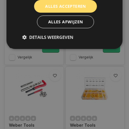
Weber Tools
Weber Tools Elektrische
ALLES ACCEPTEREN
Assortiment Bekleding
vloeistofpomp 12V | WT-
clips 192 pcs FD-0010
1311
Op voorraad
Op voorraad
ALLES AFWIJZEN
Op werkdagen voor 14.00
Op voorraad verzending
uur besteld, dezelfde dag
binnen 1 a 2 werkdagen.
verzonden. Boven de 50,-
Boven de 50,- gratis
gratis verzending. (NL & BE)
verzending. (NL & BE)
DETAILS WEERGEVEN
€19,95
€26,95
Vergelijk
Vergelijk
Strikt noodzakelijk
Prestatie
Targeting
Functioneel
Niet-geclassificeerd
Strikt noodzakelijke cookies maken de
kernfunctionaliteiten van de website mogelijk, zoals
gebruikersaanmelding en accountbeheer. De
website kan niet goed worden gebruikt zonder de
strikt noodzakelijke cookies.
Naam
Aanbieder
/
Domein
Vervaldat
COOKIELAW_STATS
www.autoklusser.nl
1 jaar
Weber Tools
Weber Tools