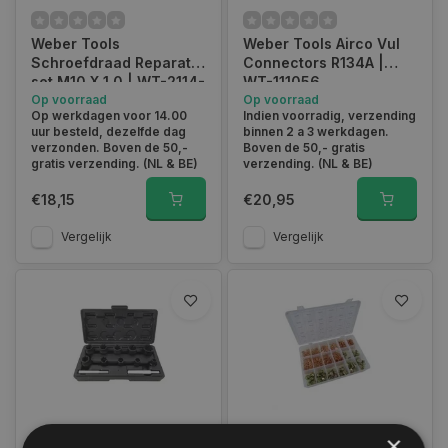
Weber Tools
Weber Tools Airco Vul
Schroefdraad Reparatie
Connectors R134A |
set M10 X 1.0 | WT-2114-
WT-111056
1010
Op voorraad
Op voorraad
Op werkdagen voor 14.00
Indien voorradig, verzending
uur besteld, dezelfde dag
binnen 2 a 3 werkdagen.
verzonden. Boven de 50,-
Boven de 50,- gratis
gratis verzending. (NL & BE)
verzending. (NL & BE)
€18,15
€20,95
Vergelijk
Vergelijk
×