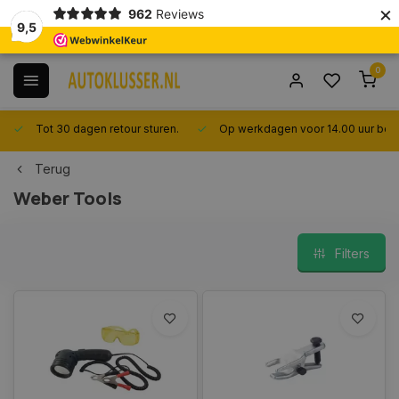
×
962
Reviews
9,5
0
Tot 30 dagen retour sturen.
Op werkdagen voor 14.00 uur best
Terug
Weber Tools
Filters