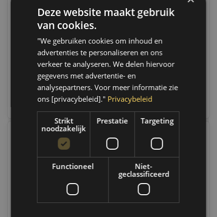
Deze website maakt gebruik
Weber Tools Bout en
Weber Tools
Moer verwijder set |
Assortiment
van cookies.
WT-2011
Carterpluggen en
Op voorraad
afdichtingen FD-0071
Op voorraad
"We gebruiken cookies om inhoud en
Op voorraad verzending
Op voorraad verzending
advertenties te personaliseren en ons
binnen 1 a 2 werkdagen.
binnen 1 a 2 werkdagen.
Boven de 50,- gratis
Boven de 50,- gratis
verkeer te analyseren. We delen hiervoor
verzending. (NL & BE)
verzending. (NL & BE)
gegevens met advertentie- en
analysepartners. Voor meer informatie zie
€64,80
€47,95
ons [privacybeleid]."
Privacybeleid
Vergelijk
Vergelijk
Strikt
Prestatie
Targeting
noodzakelijk
Functioneel
Niet-
geclassificeerd