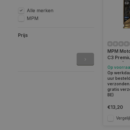
Alle merken
MPM
Prijs
MPM Moto
C3 Premiu
1 Liter | 
Op voorra
Op werkdag
uur bestel
verzonden.
gratis verz
BE)
€13,20
Vergelij