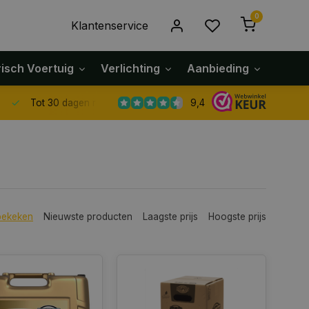
0
Klantenservice
risch Voertuig
Verlichting
Aanbieding
Klach
9,4
Tot 30 dagen retour sturen.
bekeken
Nieuwste producten
Laagste prijs
Hoogste prijs