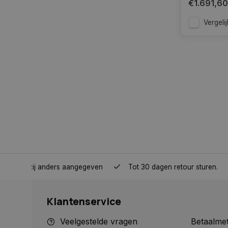
€1.691,60
Strikt noodzakelijke
accountbeheer. De we
Vergelij
Naam
COOKIELAW_STATS
session_id
__cf_bm
__cf_bm
nden, tenzij anders aangegeven
Tot 30 dagen retour sturen.
Klantenservice
CookieScriptConse
Veelgestelde vragen
Betaalme