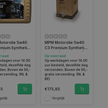
otorolie 5w40
MPM Motorolie 5w40
C3 Premium Synthetic |
er | 05020C3
20 liter | Bag In Box |
rraad
Op voorraad
05020C3
kdagen voor 14.00
Op werkdagen voor 14.00
teld, dezelfde dag
uur besteld, dezelfde dag
en. Boven de 50,-
verzonden. Boven de 50,-
verzending. (NL &
gratis verzending. (NL &
BE)
85
€175,85
gelijk
Vergelijk