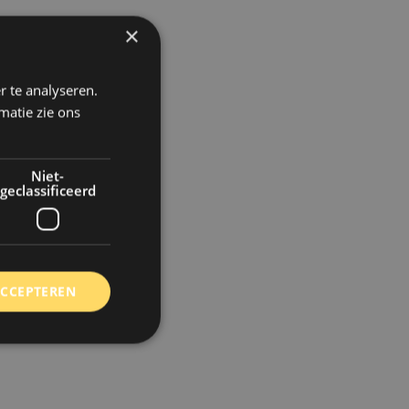
×
r te analyseren.
matie zie ons
Niet-
geclassificeerd
ACCEPTEREN
rd