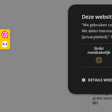
Deze websit
"We gebruiken coo
We delen hiervoo
[privacybeleid]."
9,5
Strikt
noodzakelijk
MPM Moto
synthetis
Liter | 0
DETAILS WE
Op voorra
Indien voor
verzending
werkdagen.
gratis verz
BE)
S