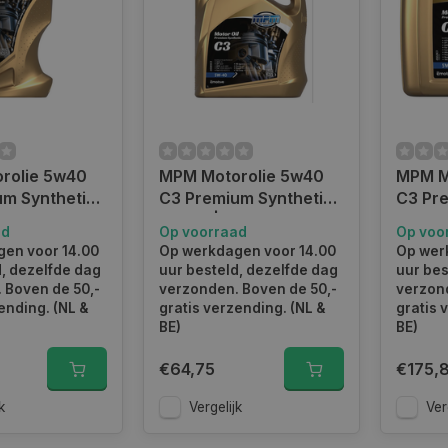
rolie 5w40
MPM Motorolie 5w40
MPM M
m Synthetic|
C3 Premium Synthetic |
C3 Premium Synthetic |
05001C3
5 Liter | 05005C3
20 Lit
ad
Op voorraad
Op voo
en voor 14.00
Op werkdagen voor 14.00
Op wer
d, dezelfde dag
uur besteld, dezelfde dag
uur bes
 Boven de 50,-
verzonden. Boven de 50,-
verzond
ending. (NL &
gratis verzending. (NL &
gratis 
BE)
BE)
€64,75
€175,
k
Vergelijk
Ver