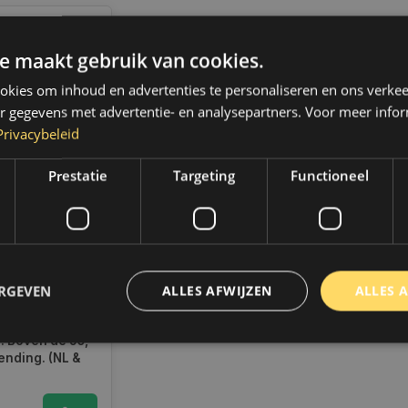
e maakt gebruik van cookies.
kies om inhoud en advertenties te personaliseren en ons verkee
r gegevens met advertentie- en analysepartners. Voor meer infor
Privacybeleid
Prestatie
Targeting
Functioneel
rolie 5W40
ch C3 | 205
5000C3
ERGEVEN
ad
ALLES AFWIJZEN
ALLES 
radig,
 binnen 2 a 3
 Boven de 50,-
ending. (NL &
trikt noodzakelijk
Prestatie
Targeting
Functioneel
Niet-geclassificee