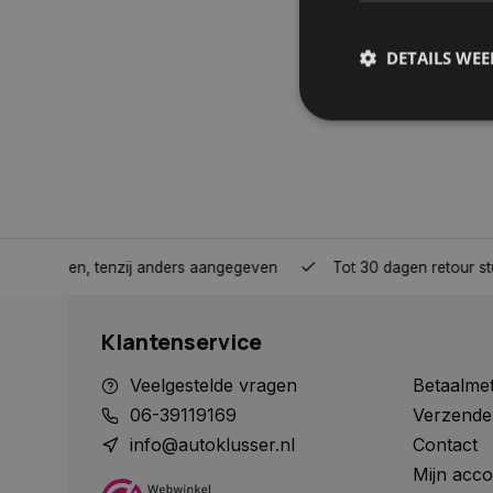
DETAILS WE
S
Strikt noodzakelijke
accountbeheer. De we
Naam
nden, tenzij anders aangegeven
Tot 30 dagen retour sturen.
COOKIELAW_STATS
Klantenservice
session_id
Veelgestelde vragen
Betaalme
06-39119169
Verzende
info@autoklusser.nl
Contact
Mijn acco
__cf_bm