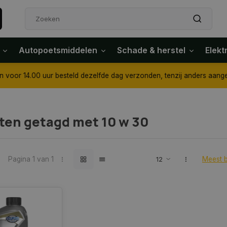
Autopoetsmiddelen
Schade & herstel
Elekt
4.00 uur besteld dezelfde dag verzonden, tenzij anders aangegeven
ten getagd met 10 w 30
Pagina 1 van 1
Meest 