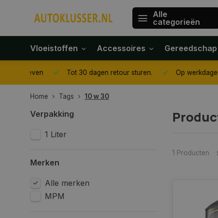
Alle
categorieën
Vloeistoffen
Accessoires
Gereedschap
gegeven
Tot 30 dagen retour sturen.
Op werkdagen voor 1
Home
Tags
10 w 30
Produc
Verpakking
1 Liter
1 Producten
Merken
Alle merken
MPM