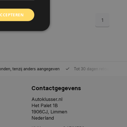
ACCEPTEREN
1
rd
elding en
tenzij anders aangegeven
Tot 30 dagen retour sturen.
 toestemming van de
ookies op de website
Contactgegevens
identificatiecode
e op de website. De
eilige en
Autoklusser.nl
e behouden, ervoor
Het Palet 1B
f item selecties
r pagina. Het slaat
1906CJ, Limmen
Nederland
derscheid te
 is gunstig voor de