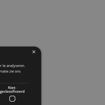
×
r te analyseren.
matie zie ons
Niet-
geclassificeerd