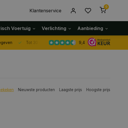
0
Klantenservice
risch Voertuig
Verlichting
Aanbieding
Klach
9,4
Tot 30 dagen retour sturen.
bekeken
Nieuwste producten
Laagste prijs
Hoogste prijs