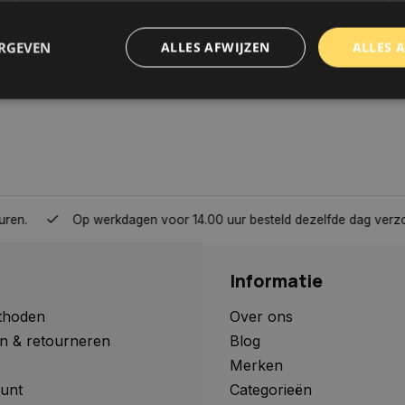
ERGEVEN
ALLES AFWIJZEN
ALLES 
trikt noodzakelijk
Prestatie
Targeting
Functioneel
Niet-geclassificee
 cookies maken de kernfunctionaliteiten van de website mogelijk, zoals gebruikersaanm
bsite kan niet goed worden gebruikt zonder de strikt noodzakelijke cookies.
Aanbieder
/
Domein
Vervaldatum
Omschrijving
Op werkdagen voor 14.00 uur besteld dezelfde dag verzonden, 
www.autoklusser.nl
1 jaar
Dit cookie wordt gebruikt om de
gebruiker voor het gebruik van c
te onthouden.
Informatie
www.autoklusser.nl
29 minuten
Dit cookie wordt gebruikt om een 
53 seconden
op te slaan voor uw huidige sessi
sessie ID wordt gebruikt om een v
thoden
Over ons
consistente gebruikerservaring t
n & retourneren
Blog
te zorgen dat pagina wijzigingen o
worden onthouden van pagina naa
Merken
geen persoonlijke gegevens op.
unt
Categorieën
29 minuten
Deze cookie wordt gebruikt om on
Cloudflare Inc.
Google Privacy Policy
57 seconden
maken tussen mensen en bots. Dit
.webshopapp.com