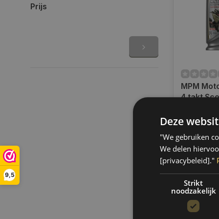
Prijs
MPM Moto
4 takt Sco
Synthetic l 
Op voorra
54001A
Deze websit
Op werkdag
uur bestel
"We gebruiken coo
verzonden.
We delen hiervoo
gratis verz
[privacybeleid]."
BE)
9,5
€10,20
Strikt
noodzakelijk
Vergelij