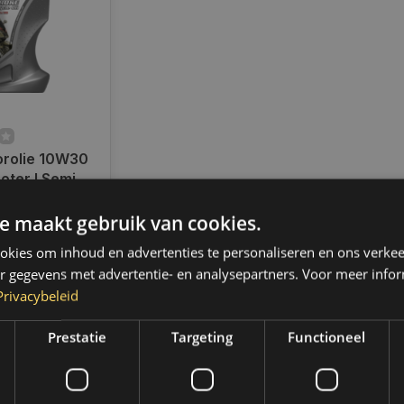
rolie 10W30
oter l Semi
1 liter l
ad
e maakt gebruik van cookies.
en voor 14.00
d, dezelfde dag
kies om inhoud en advertenties te personaliseren en ons verkee
 Boven de 50,-
r gegevens met advertentie- en analysepartners. Voor meer infor
ending. (NL &
Privacybeleid
Prestatie
Targeting
Functioneel
k