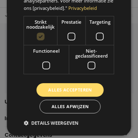
analysepartners. Voor meer informatie zie
ons [privacybeleid]."
Privacybeleid
Tot 30 dagen retour sturen.
Op werkdagen voor 14.00 uur bes
Strikt
Prestatie
Targeting
noodzakelijk
Klantenservice
Veelgestelde vragen
Functioneel
Niet-
06-39119169
geclassificeerd
info@autoklusser.nl
ALLES ACCEPTEREN
Usefull links
ALLES AFWIJZEN
Informatie
DETAILS WEERGEVEN
Contactgegevens