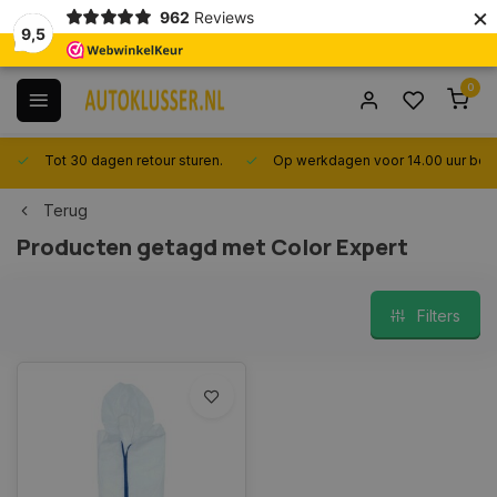
×
962
Reviews
9,5
0
Tot 30 dagen retour sturen.
Op werkdagen voor 14.00 uur best
Terug
Producten getagd met Color Expert
Filters