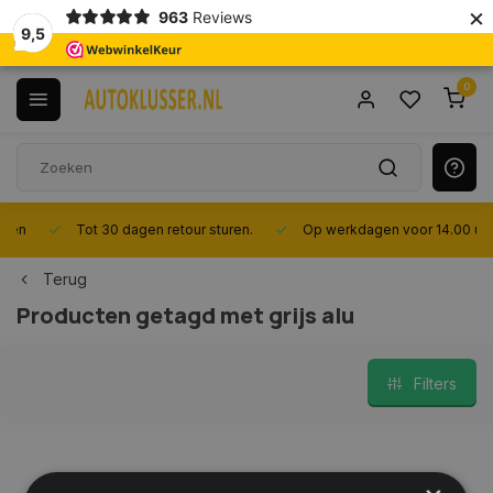
×
963
Reviews
9,5
0
Tot 30 dagen retour sturen.
Op werkdagen voor 14.00 uur best
Terug
Producten getagd met grijs alu
Filters