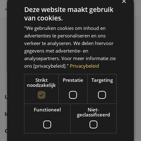
×
Deze website maakt gebruik
Tot 30 dagen retour sturen.
Op werkdagen voor 14.00 uur bes
van cookies.
"We gebruiken cookies om inhoud en
Klantenservice
advertenties te personaliseren en ons
Veelgestelde vragen
verkeer te analyseren. We delen hiervoor
06-39119169
gegevens met advertentie- en
info@autoklusser.nl
analysepartners. Voor meer informatie zie
ons [privacybeleid]."
Privacybeleid
Strikt
Prestatie
Targeting
noodzakelijk
Usefull links
Functioneel
Niet-
Informatie
geclassificeerd
Contactgegevens