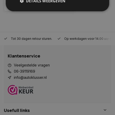
DETAILS WEERGEVEN
Vergelijk
Strikt noodzakelijk
Prestatie
Targeting
Functioneel
Niet-geclassificeerd
Strikt noodzakelijke cookies maken de
Tot 30 dagen retour sturen.
Op werkdagen voor 14.00 uur bes
kernfunctionaliteiten van de website mogelijk, zoals
gebruikersaanmelding en accountbeheer. De
website kan niet goed worden gebruikt zonder de
strikt noodzakelijke cookies.
Klantenservice
Naam
Aanbieder
/
Domein
Vervaldat
Veelgestelde vragen
COOKIELAW_STATS
www.autoklusser.nl
1 jaar
06-39119169
info@autoklusser.nl
session_id
www.autoklusser.nl
29 minute
53 seconde
Usefull links