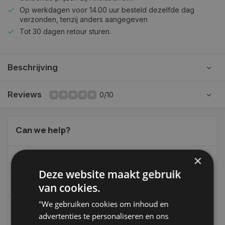
Op werkdagen voor 14.00 uur besteld dezelfde dag
verzonden, tenzij anders aangegeven
Tot 30 dagen retour sturen.
Beschrijving
Reviews
0/10
Can we help?
×
06-39119169
Deze website maakt gebruik
info@autoklusser.nl
van cookies.
"We gebruiken cookies om inhoud en
advertenties te personaliseren en ons
236
customers give us a 9,4 at