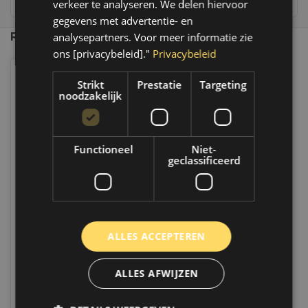
verkeer te analyseren. We delen hiervoor
gegevens met advertentie- en
Recent bekeken
analysepartners. Voor meer informatie zie
ons [privacybeleid]."
Privacybeleid
Strikt
Prestatie
Targeting
noodzakelijk
Functioneel
Niet-
geclassificeerd
MPM Motorolie 0W30 ESP-L
Premium Synthetic | 5 Liter |
05005ESP-L
ALLES ACCEPTEREN
Op voorraad
Op werkdagen voor 14.00 uur besteld,
dezelfde dag verzonden. Boven de 50,-
gratis verzending. (NL & BE)
ALLES AFWIJZEN
€79,75