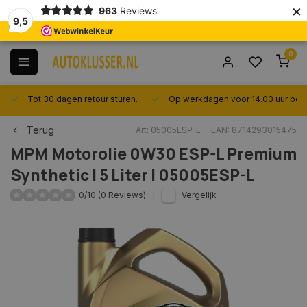
×
963
Reviews
9,5
0
Tot 30 dagen retour sturen.
Op werkdagen voor 14.00 uur best
Terug
Art: 05005ESP-L
EAN: 8714293015475
MPM
Motorolie 0W30 ESP-L Premium
Synthetic | 5 Liter | 05005ESP-L
0/10 (0 Reviews)
Vergelijk