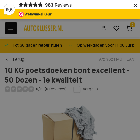
×
963
Reviews
9,5
0
Tot 30 dagen retour sturen.
Op werkdagen voor 14.00 uur best
Terug
Art: 362 HPG
EAN:
10 KG poetsdoeken bont excellent -
50 Dozen - 1e kwaliteit
0/10 (0 Reviews)
Vergelijk