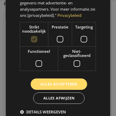
gegevens met advertentie- en
Recent bekeken
analysepartners. Voor meer informatie zie
ons [privacybeleid]."
Privacybeleid
Strikt
Prestatie
Targeting
noodzakelijk
Functioneel
Niet-
geclassificeerd
10 KG poetsdoeken bont excellent
- 50 Dozen - 1e kwaliteit
Op voorraad
Op voorraad verzending binnen 1 a 2
ALLES ACCEPTEREN
werkdagen. Boven de 50,- gratis
verzending. (NL & BE)
ALLES AFWIJZEN
€635,20
Vergelijk
DETAILS WEERGEVEN