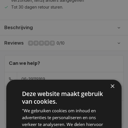
verzonden, tenzij anders aangegeven
Tot 30 dagen retour sturen.
Beschrijving
Reviews
0/10
Can we help?
06-39119169
×
Deze website maakt gebruik
info@autoklusser.nl
van cookies.
"We gebruiken cookies om inhoud en
236
customers give us a 9,4 at
advertenties te personaliseren en ons
verkeer te analyseren. We delen hiervoor