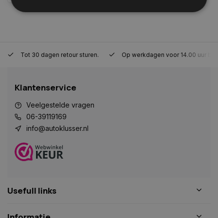
Strikt noodzakelijk
Prestatie
Targeting
Functioneel
Niet-geclassificeerd
Tot 30 dagen retour sturen.
Op werkdagen voor 14.00 uur bes
Strikt noodzakelijke cookies maken de
kernfunctionaliteiten van de website mogelijk, zoals
gebruikersaanmelding en accountbeheer. De
Klantenservice
website kan niet goed worden gebruikt zonder de
strikt noodzakelijke cookies.
Veelgestelde vragen
Naam
Aanbieder
/
Domein
Vervaldat
06-39119169
COOKIELAW_STATS
www.autoklusser.nl
1 jaar
info@autoklusser.nl
session_id
www.autoklusser.nl
29 minute
Usefull links
53 seconde
Informatie