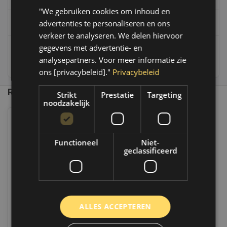
"We gebruiken cookies om inhoud en
info@autoklusser.nl
advertenties te personaliseren en ons
verkeer te analyseren. We delen hiervoor
gegevens met advertentie- en
analysepartners. Voor meer informatie zie
236
customers give us a 9,4 at
ons [privacybeleid]."
Privacybeleid
Recent bekeken
Strikt
Prestatie
Targeting
noodzakelijk
Functioneel
Niet-
geclassificeerd
ALLES ACCEPTEREN
AIRO-CHEMIE Polyester plamuur
Airo Multi