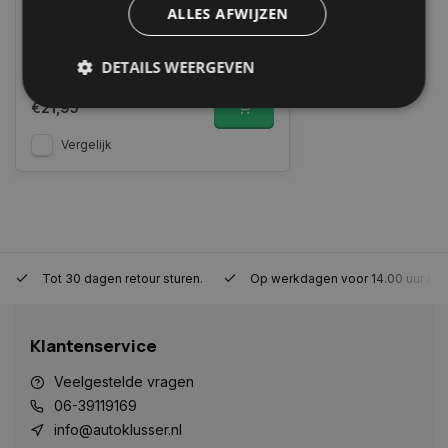
ALLES AFWIJZEN
Op voorraad
Indien voorradig, verzending binnen 2 a
3 werkdagen. Boven de 50,- gratis
DETAILS WEERGEVEN
verzending. (NL & BE)
€21,95
Vergelijk
Strikt noodzakelijk
Prestatie
Targeting
Functioneel
Niet-geclassificeerd
Strikt noodzakelijke cookies maken de
kernfunctionaliteiten van de website mogelijk, zoals
gebruikersaanmelding en accountbeheer. De
website kan niet goed worden gebruikt zonder de
strikt noodzakelijke cookies.
Tot 30 dagen retour sturen.
Op werkdagen voor 14.00 uur bes
Naam
Aanbieder
/
Domein
Vervaldat
COOKIELAW_STATS
www.autoklusser.nl
1 jaar
Klantenservice
Veelgestelde vragen
06-39119169
info@autoklusser.nl