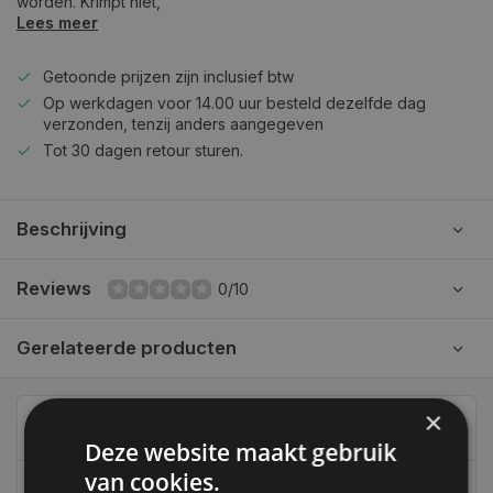
worden. Krimpt niet,
Lees meer
Getoonde prijzen zijn inclusief btw
Op werkdagen voor 14.00 uur besteld dezelfde dag
verzonden, tenzij anders aangegeven
Tot 30 dagen retour sturen.
Beschrijving
Reviews
0/10
Gerelateerde producten
×
Can we help?
Deze website maakt gebruik
van cookies.
06-39119169