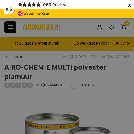
×
963
Reviews
9,5
0
Tot 30 dagen retour sturen.
Op werkdagen voor 14.00 uur best
Terug
Art: CH01P00
EAN: 4003204020085
AIRO-CHEMIE
MULTI polyester
plamuur
0/10 (0 Reviews)
Vergelijk