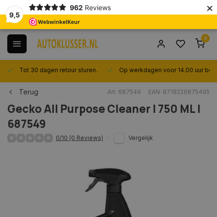
×
962
Reviews
9,5
0
Tot 30 dagen retour sturen.
Op werkdagen voor 14.00 uur best
Terug
Art: 687549
EAN: 8718226875495
Gecko
All Purpose Cleaner | 750 ML |
687549
0/10 (0 Reviews)
Vergelijk