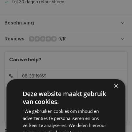
Tot 30 dagen retour sturen.
Beschrijving
Reviews
0/10
Can we help?
06-39119169
×
info@autoklusser.nl
Deze website maakt gebruik
van cookies.
"We gebruiken cookies om inhoud en
236
customers give us a 9,4 at
advertenties te personaliseren en ons
verkeer te analyseren. We delen hiervoor
Recent bekeken