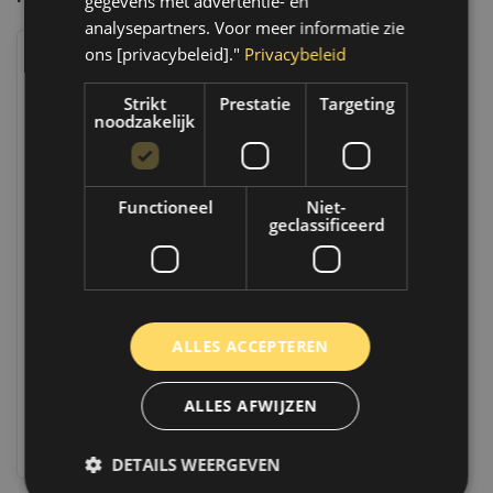
gegevens met advertentie- en
analysepartners. Voor meer informatie zie
ons [privacybeleid]."
Privacybeleid
Strikt
Prestatie
Targeting
noodzakelijk
Functioneel
Niet-
geclassificeerd
Gecko All Purpose Cleaner | 750
ML | 687549
Op voorraad
Indien voorradig, verzending binnen 2 a
ALLES ACCEPTEREN
3 werkdagen. Boven de 50,- gratis
verzending. (NL & BE)
ALLES AFWIJZEN
€14,95
Vergelijk
DETAILS WEERGEVEN