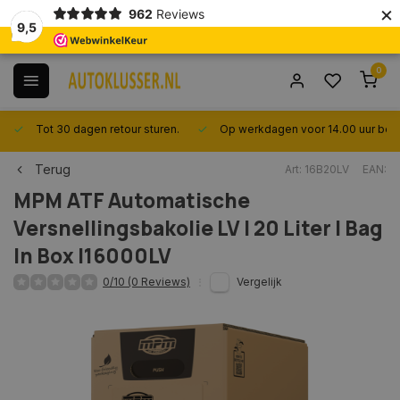
×
962
Reviews
9,5
0
Tot 30 dagen retour sturen.
Op werkdagen voor 14.00 uur best
Terug
Art: 16B20LV
EAN:
MPM
ATF Automatische
Versnellingsbakolie LV | 20 Liter | Bag
In Box |16000LV
0/10 (0 Reviews)
Vergelijk