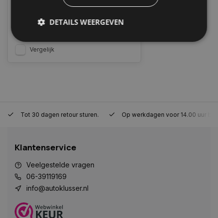
werkdagen. Boven de 50,- gratis
verzending. (NL & BE)
DETAILS WEERGEVEN
€180,15
Vergelijk
Strikt noodzakelijk
Prestatie
Targeting
Functioneel
Niet-geclassificeerd
Strikt noodzakelijke cookies maken de
kernfunctionaliteiten van de website mogelijk, zoals
gebruikersaanmelding en accountbeheer. De
Tot 30 dagen retour sturen.
Op werkdagen voor 14.00 uur bes
website kan niet goed worden gebruikt zonder de
strikt noodzakelijke cookies.
Naam
Aanbieder
/
Domein
Vervaldat
Klantenservice
COOKIELAW_STATS
www.autoklusser.nl
1 jaar
Veelgestelde vragen
06-39119169
info@autoklusser.nl
session_id
www.autoklusser.nl
29 minute