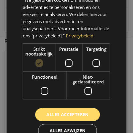
"We gebruiken cookies om inhoud en
info@autoklusser.nl
advertenties te personaliseren en ons
verkeer te analyseren. We delen hiervoor
gegevens met advertentie- en
236
customers give us a 9,4 at
analysepartners. Voor meer informatie zie
ons [privacybeleid]."
Privacybeleid
Recent bekeken
Strikt
Prestatie
Targeting
noodzakelijk
Functioneel
Niet-
geclassificeerd
MPM ATF Automatische
ALLES ACCEPTEREN
Versnellingsbakolie LV | 20 Liter |
Bag In Box |16B20LV
Op voorraad
ALLES AFWIJZEN
Op voorraad verzending binnen 1 a 2