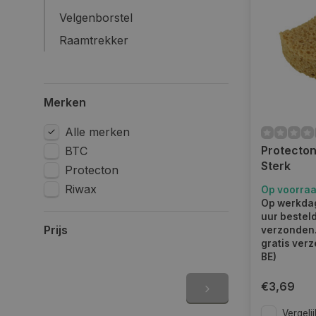
weersinvloed
Velgenborstel
polijstpads,
gelijkmatig
Raamtrekker
autopoets ac
onnodige sc
Poetsdo
Merken
De
poetsdo
Alle merken
maten te ver
Protecton
BTC
zeer geschik
Sterk
Protecton
hardnekkige
Riwax
Op voorra
Op werkdag
Sponzen
uur bestel
Prijs
verzonden.
De klassiek
gratis verz
autoshamp
BE)
kunt verwijd
combinatie 
€3,69
Vergelij