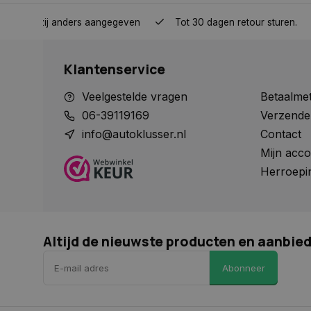
nden, tenzij anders aangegeven
Tot 30 dagen retour sturen.
Naam
Klantenservice
Naam
Naam
__Secure-YNID
Naam
Veelgestelde vragen
Betaalme
__Secure-ROLLOU
_ga
COOKIELAW_SOCIA
VISITOR_INFO1_LIV
06-39119169
Verzende
info@autoklusser.nl
Contact
Mijn acco
test_cookie
Herroepi
_ga_HVL6YTJ21H
_ga_1234567890
YSC
Altijd de nieuwste producten en aanbie
_gcl_au
Abonneer
COOKIELAW_ADS