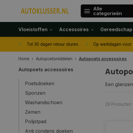
Alle
categorieën
Vloeistoffen
Accessoires
Gereedschap
gegeven
Tot 30 dagen retour sturen.
Op werkdagen voor 1
Home
Autopoetsmiddelen
Autopoets accessoires
Autopo
Autopoets accessoires
Poetsdoeken
Een glanzend
autopoetsmid
Sponzen
een gepassio
Washandschoen
nette uitstr
29 Producten
Zemen
Autopoet
Polijstpad
Autopoets ac
Anti condens doeken