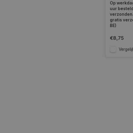
voor deskund
Op werkdag
aangegeven.
uur bestel
verzonden.
gratis verz
BE)
__cf_bm
€8,75
Vergelij
__cf_bm
CookieScriptConse
VISITOR_PRIVACY_
COOKIELAW