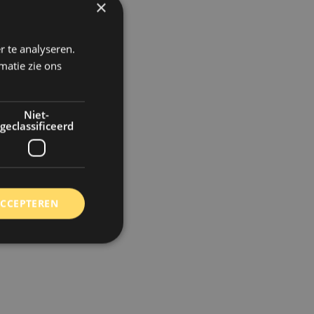
×
r te analyseren.
matie zie ons
Niet-
geclassificeerd
ACCEPTEREN
rd
elding en