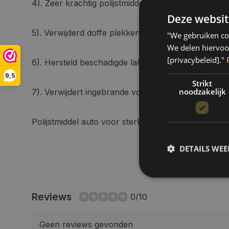
4). Zeer krachtig polijstmiddel.
Deze websit
5). Verwijderd doffe plekken.
"We gebruiken coo
We delen hiervoo
[privacybeleid]."
6). Hersteld beschadigde lak.
9,5
Strikt
noodzakelijk
7). Verwijdert ingebrande vogelpoep.
Polijstmiddel auto voor sterk verweerde, doffe of 
DETAILS WE
Reviews
0/10
S
Strikt noodzakelijke
Geen reviews gevonden
accountbeheer. De we