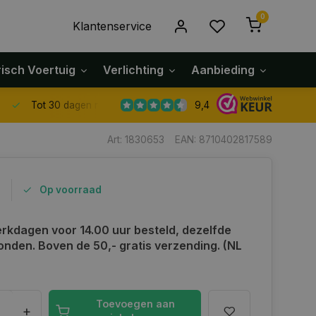
0
Klantenservice
risch Voertuig
Verlichting
Aanbieding
Klach
9,4
Tot 30 dagen retour sturen.
Art: 1830653
EAN: 8710402817589
5
Op voorraad
rkdagen voor 14.00 uur besteld, dezelfde
onden. Boven de 50,- gratis verzending. (NL
Toevoegen aan
+