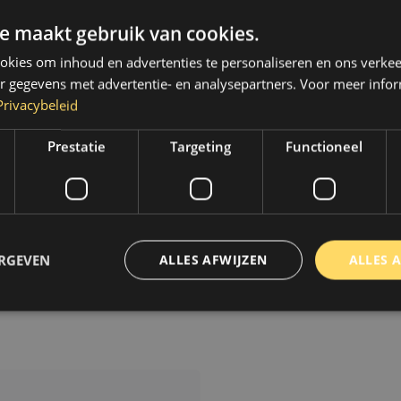
e maakt gebruik van cookies.
kies om inhoud en advertenties te personaliseren en ons verkee
r gegevens met advertentie- en analysepartners. Voor meer infor
Privacybeleid
Prestatie
Targeting
Functioneel
beschadigde lakken.
ERGEVEN
ALLES AFWIJZEN
ALLES 
trikt noodzakelijk
Prestatie
Targeting
Functioneel
Niet-geclassificee
 cookies maken de kernfunctionaliteiten van de website mogelijk, zoals gebruikersaanm
bsite kan niet goed worden gebruikt zonder de strikt noodzakelijke cookies.