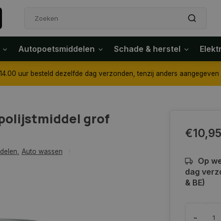
Autopoetsmiddelen
Schade & herstel
Elekt
4.00 uur besteld dezelfde dag verzonden, tenzij anders aangegeven
olijstmiddel grof
€10,9
delen
,
Auto wassen
Op we
dag verz
& BE)
-