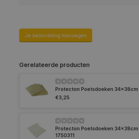
Naam
COOKIELAW_STATS
session_id
Je beoordeling toevoegen
Gerelateerde producten
__cf_bm
Protecton Poetsdoeken 34x38cm 
__cf_bm
€3,25
CookieScriptConse
Protecton Poetsdoeken 34x38cm |
1750311