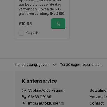
Op werkdagen voor 14.00
_gcl_au
uur besteld, dezelfde dag
verzonden. Boven de 50,-
gratis verzending. (NL & BE)
COOKIELAW_ADS
€10,95
Vergelijk
_rdt_uuid
_fbp
nden, tenzij anders aangegeven
Tot 30 dagen retour sturen.
IDE
Klantenservice
Veelgestelde vragen
Betaalme
06-39119169
Verzende
info@autoklusser.nl
Contact