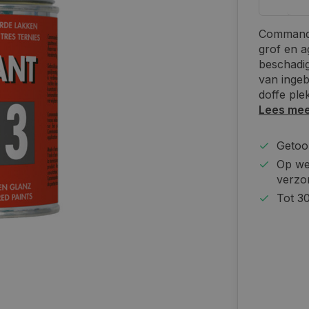
Commanda
grof en a
beschadig
van ingeb
doffe ple
Lees me
Getoon
Op we
verzo
Tot 30