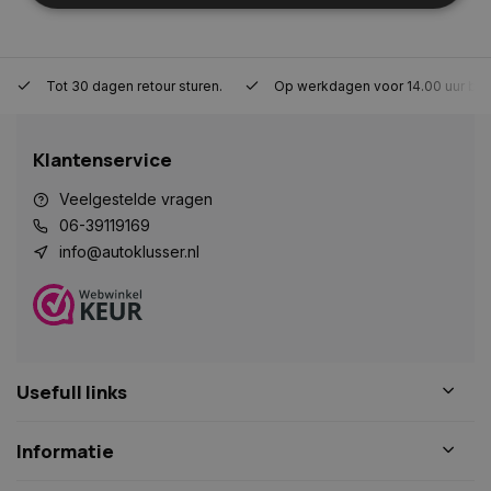
Strikt noodzakelijk
Prestatie
Targeting
Functioneel
Niet-geclassificeerd
Tot 30 dagen retour sturen.
Op werkdagen voor 14.00 uur bes
Strikt noodzakelijke cookies maken de
kernfunctionaliteiten van de website mogelijk, zoals
Klantenservice
gebruikersaanmelding en accountbeheer. De
website kan niet goed worden gebruikt zonder de
strikt noodzakelijke cookies.
Veelgestelde vragen
06-39119169
Naam
Aanbieder
/
Domein
Vervaldat
info@autoklusser.nl
COOKIELAW_STATS
www.autoklusser.nl
1 jaar
Usefull links
session_id
www.autoklusser.nl
29 minute
53 seconde
Informatie