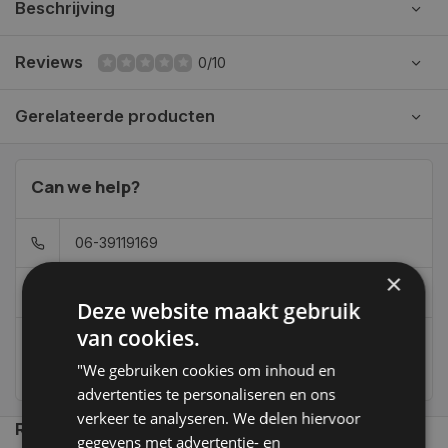
Beschrijving
Reviews
0/10
Gerelateerde producten
Can we help?
06-39119169
×
info@autoklusser.nl
Deze website maakt gebruik
van cookies.
236
customers give us a 9,4 at
"We gebruiken cookies om inhoud en
advertenties te personaliseren en ons
verkeer te analyseren. We delen hiervoor
Recent bekeken
gegevens met advertentie- en