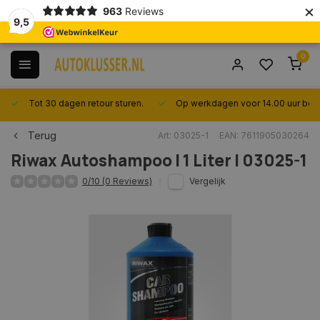
×
963
Reviews
9,5
0
Tot 30 dagen retour sturen.
Op werkdagen voor 14.00 uur best
Terug
Art: 03025-1
EAN: 7611905030264
Riwax
Autoshampoo | 1 Liter | 03025-1
0/10 (0 Reviews)
Vergelijk