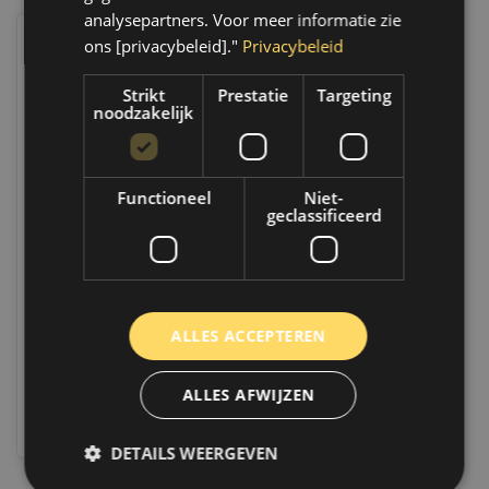
analysepartners. Voor meer informatie zie
ons [privacybeleid]."
Privacybeleid
Strikt
Prestatie
Targeting
noodzakelijk
Functioneel
Niet-
geclassificeerd
Riwax Autoshampoo | 1 Liter |
03025-1
Op voorraad
Op werkdagen voor 14.00 uur besteld,
dezelfde dag verzonden. Boven de 50,-
ALLES ACCEPTEREN
gratis verzending. (NL & BE)
€10,95
ALLES AFWIJZEN
Vergelijk
DETAILS WEERGEVEN