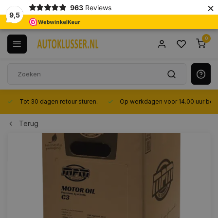
×
963
Reviews
9,5
0
Tot 30 dagen retour sturen.
Op werkdagen voor 14.00 uur bes
Terug