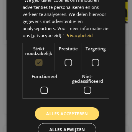
advertenties te personaliseren en ons
verkeer te analyseren. We delen hiervoor
gegevens met advertentie- en
analysepartners. Voor meer informatie zie
ons [privacybeleid]."
Privacybeleid
Strikt
Prestatie
Targeting
noodzakelijk
8 Juni 2026
MécaTech Additieven: Optimale
Motorprestaties en Preventief Onderhoud
Functioneel
Niet-
Ontdek alles over MécaTech additieven,
geclassificeerd
brandstofreinigers en motoronderhoud. Verbeter
prestaties, verlaag verbruik en voorkom dure
reparaties....
Artikel verder lezen
ALLES ACCEPTEREN
ALLES AFWIJZEN