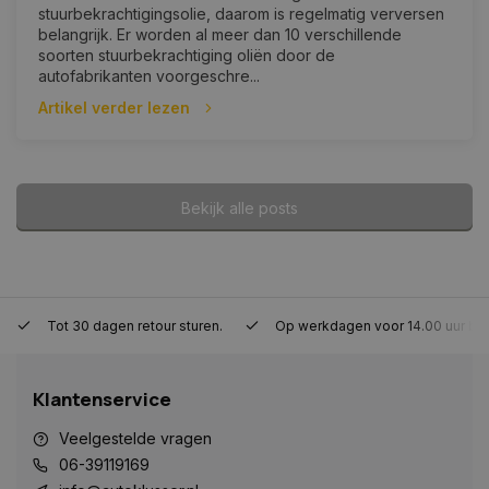
stuurbekrachtigingsolie, daarom is regelmatig verversen
belangrijk. Er worden al meer dan 10 verschillende
__cf_bm
29 minute
Cloudflare Inc.
soorten stuurbekrachtiging oliën door de
57 seconde
.www.autoklusser.nl
autofabrikanten voorgeschre...
Artikel verder lezen
Bekijk alle posts
CookieScriptConsent
4 weken 2
CookieScript
dagen
www.autoklusser.nl
Tot 30 dagen retour sturen.
Op werkdagen voor 14.00 uur be
Klantenservice
Veelgestelde vragen
VISITOR_PRIVACY_METADATA
5 maanden 
YouTube
weken
.youtube.com
06-39119169