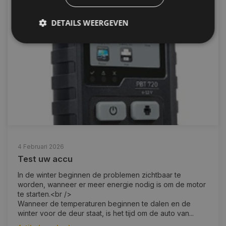
DETAILS WEERGEVEN
Strikt noodzakelijk
Prestatie
Targeting
Functioneel
Niet-geclassificeerd
Strikt noodzakelijke cookies maken de
kernfunctionaliteiten van de website mogelijk, zoals
gebruikersaanmelding en accountbeheer. De
website kan niet goed worden gebruikt zonder de
strikt noodzakelijke cookies.
Naam
Aanbieder
/
Domein
Vervaldat
4 Februari 2026
Test uw accu
COOKIELAW_STATS
www.autoklusser.nl
1 jaar
In de winter beginnen de problemen zichtbaar te
worden, wanneer er meer energie nodig is om de motor
te starten.<br />
Wanneer de temperaturen beginnen te dalen en de
winter voor de deur staat, is het tijd om de auto van...
session_id
www.autoklusser.nl
29 minute