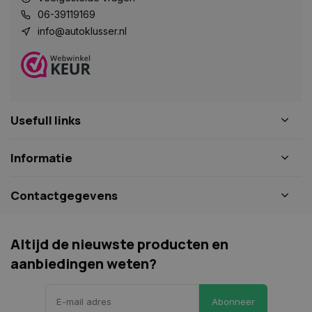
VISITOR_PRIVACY_METADATA
5 maanden 
YouTube
06-39119169
weken
.youtube.com
info@autoklusser.nl
Usefull links
Informatie
Contactgegevens
COOKIELAW
www.autoklusser.nl
1 jaar
Altijd de nieuwste producten en
aanbiedingen weten?
Abonneer