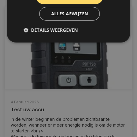
ALLES AFWIJZEN
DETAILS WEERGEVEN
Strikt noodzakelijk
Prestatie
Targeting
Functioneel
Niet-geclassificeerd
Strikt noodzakelijke cookies maken de
kernfunctionaliteiten van de website mogelijk, zoals
gebruikersaanmelding en accountbeheer. De
website kan niet goed worden gebruikt zonder de
strikt noodzakelijke cookies.
4 Februari 2026
Naam
Aanbieder
/
Domein
Vervaldat
Test uw accu
COOKIELAW_STATS
www.autoklusser.nl
1 jaar
In de winter beginnen de problemen zichtbaar te
worden, wanneer er meer energie nodig is om de motor
te starten.<br />
Wanneer de temperaturen beginnen te dalen en de