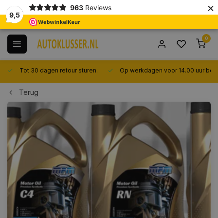
×
963
Reviews
9,5
0
Tot 30 dagen retour sturen.
Op werkdagen voor 14.00 uur bes
Terug