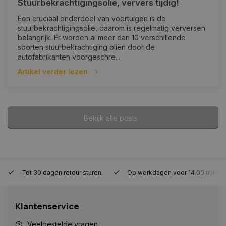
Stuurbekrachtigingsolie, ververs tijdig!
Een cruciaal onderdeel van voertuigen is de
stuurbekrachtigingsolie, daarom is regelmatig verversen
belangrijk. Er worden al meer dan 10 verschillende
__cf_bm
29 minute
Cloudflare Inc.
soorten stuurbekrachtiging oliën door de
57 seconde
.www.autoklusser.nl
autofabrikanten voorgeschre...
Artikel verder lezen
Bekijk alle posts
CookieScriptConsent
4 weken 2
CookieScript
dagen
www.autoklusser.nl
Tot 30 dagen retour sturen.
Op werkdagen voor 14.00 uur be
Klantenservice
Veelgestelde vragen