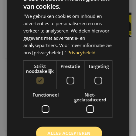
van cookies.
"We gebruiken cookies om inhoud en
advertenties te personaliseren en ons
verkeer te analyseren. We delen hiervoor
gegevens met advertentie- en
analysepartners. Voor meer informatie zie
ons [privacybeleid]."
Privacybeleid
Strikt
Prestatie
Targeting
noodzakelijk
8 Juni 2026
MécaTech Additieven: Optimale
Motorprestaties en Preventief Onderhoud
Functioneel
Niet-
Ontdek alles over MécaTech additieven,
geclassificeerd
brandstofreinigers en motoronderhoud. Verbeter
prestaties, verlaag verbruik en voorkom dure
reparaties....
Artikel verder lezen
ALLES ACCEPTEREN