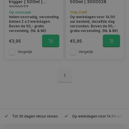
trigger | 500ml |
500ml | 3000028
3000027
Op voorraad
Only 3 left
Indien voorradig, verzending
Op werkdagen voor 14.00
binnen 2 a 3 werkdagen.
uur besteld, dezelfde dag
session_id
www.autoklusser.nl
29 minute
Boven de 50,- gratis
verzonden. Boven de 50,-
53 seconde
verzending. (NL & BE)
gratis verzending. (NL & BE)
€3,95
€5,95
Vergelijk
Vergelijk
Google Privacy Policy
1
__cf_bm
29 minute
Cloudflare Inc.
Tot 30 dagen retour sturen.
Op werkdagen voor 14.00 uur bes
57 seconde
.webshopapp.com