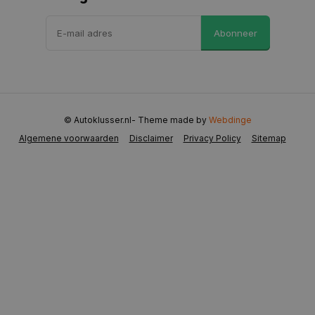
VISITOR_PRIVACY_METADATA
5 maanden 
YouTube
Abonneer
weken
.youtube.com
© Autoklusser.nl
- Theme made by
Webdinge
Algemene voorwaarden
Disclaimer
Privacy Policy
Sitemap
COOKIELAW
www.autoklusser.nl
1 jaar