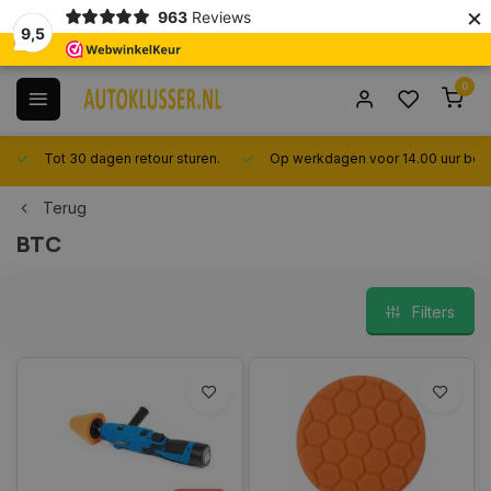
×
963
Reviews
9,5
0
Tot 30 dagen retour sturen.
Op werkdagen voor 14.00 uur best
Terug
BTC
Filters