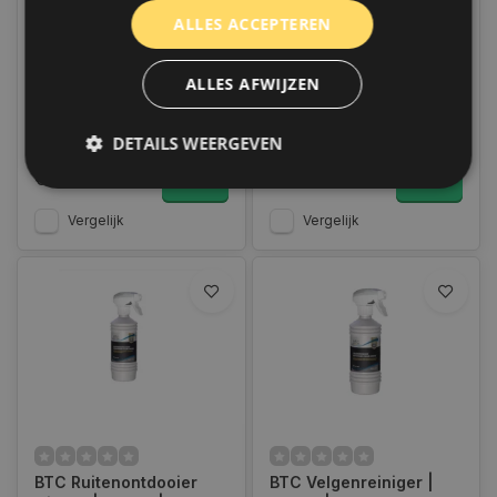
BTC Microfiber wipes
BTC Microvezeldoek
ALLES ACCEPTEREN
box - 50 stuks
40X40 CM
Only 8 left
Op voorraad
ALLES AFWIJZEN
Op voorraad verzending
Op voorraad verzending
binnen 1 a 2 werkdagen.
binnen 1 a 2 werkdagen.
Boven de 50,- gratis
Boven de 50,- gratis
verzending. (NL & BE)
verzending. (NL & BE)
DETAILS WEERGEVEN
€26,45
€5,35
Vergelijk
Vergelijk
Strikt noodzakelijk
Prestatie
Targeting
Functioneel
Niet-geclassificeerd
Strikt noodzakelijke cookies maken de
kernfunctionaliteiten van de website mogelijk, zoals
gebruikersaanmelding en accountbeheer. De
website kan niet goed worden gebruikt zonder de
strikt noodzakelijke cookies.
Naam
Aanbieder
/
Domein
Vervaldat
COOKIELAW_STATS
www.autoklusser.nl
1 jaar
BTC Ruitenontdooier
BTC Velgenreiniger |