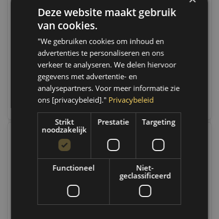
Deze website maakt gebruik
BTC Poetspad grof Ø
BTC Polijstmachine Dual
135mm
Action
van cookies.
Op voorraad
Op voorraad
"We gebruiken cookies om inhoud en
Op voorraad verzending
Op voorraad verzending
advertenties te personaliseren en ons
binnen 1 a 2 werkdagen.
binnen 1 a 2 werkdagen.
Boven de 50,- gratis
Boven de 50,- gratis
verkeer te analyseren. We delen hiervoor
verzending. (NL & BE)
verzending. (NL & BE)
gegevens met advertentie- en
analysepartners. Voor meer informatie zie
€9,55
€184,95
ons [privacybeleid]."
Privacybeleid
Vergelijk
Vergelijk
Strikt
Prestatie
Targeting
noodzakelijk
Functioneel
Niet-
geclassificeerd