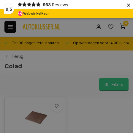
×
963
Reviews
9,5
0
Tot 30 dagen retour sturen.
Op werkdagen voor 14.00 uur best
Terug
Colad
Filters