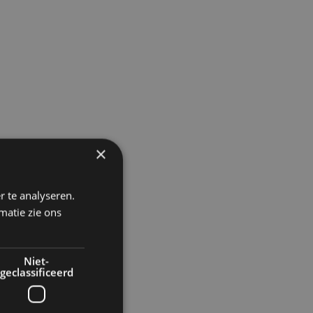
×
r te analyseren.
matie zie ons
Niet-
geclassificeerd