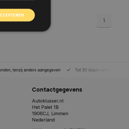
ACCEPTEREN
1
rd
elding en
tenzij anders aangegeven
Tot 30 dagen retour sturen.
 toestemming van de
ookies op de website
Contactgegevens
identificatiecode
e op de website. De
eilige en
Autoklusser.nl
e behouden, ervoor
Het Palet 1B
f item selecties
r pagina. Het slaat
1906CJ, Limmen
Nederland
derscheid te
 is gunstig voor de