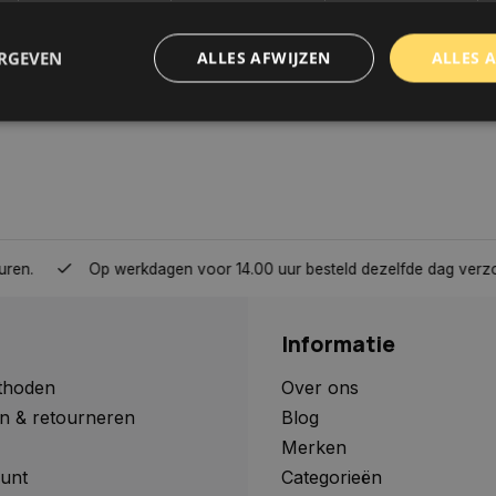
ERGEVEN
ALLES AFWIJZEN
ALLES 
trikt noodzakelijk
Prestatie
Targeting
Functioneel
Niet-geclassificee
 cookies maken de kernfunctionaliteiten van de website mogelijk, zoals gebruikersaanm
bsite kan niet goed worden gebruikt zonder de strikt noodzakelijke cookies.
Aanbieder
/
Domein
Vervaldatum
Omschrijving
Op werkdagen voor 14.00 uur besteld dezelfde dag verzonden, 
www.autoklusser.nl
1 jaar
Dit cookie wordt gebruikt om de
gebruiker voor het gebruik van c
te onthouden.
Informatie
www.autoklusser.nl
29 minuten
Dit cookie wordt gebruikt om een 
53 seconden
op te slaan voor uw huidige sessi
sessie ID wordt gebruikt om een v
thoden
Over ons
consistente gebruikerservaring t
n & retourneren
Blog
te zorgen dat pagina wijzigingen o
worden onthouden van pagina naa
Merken
geen persoonlijke gegevens op.
unt
Categorieën
29 minuten
Deze cookie wordt gebruikt om on
Cloudflare Inc.
Google Privacy Policy
57 seconden
maken tussen mensen en bots. Dit
.webshopapp.com