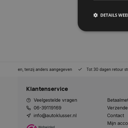
DETAILS WE
S
Strikt noodzakelijke
accountbeheer. De we
Naam
nden, tenzij anders aangegeven
Tot 30 dagen retour sturen.
COOKIELAW_STATS
Klantenservice
session_id
Veelgestelde vragen
Betaalme
06-39119169
Verzende
info@autoklusser.nl
Contact
Mijn acco
__cf_bm