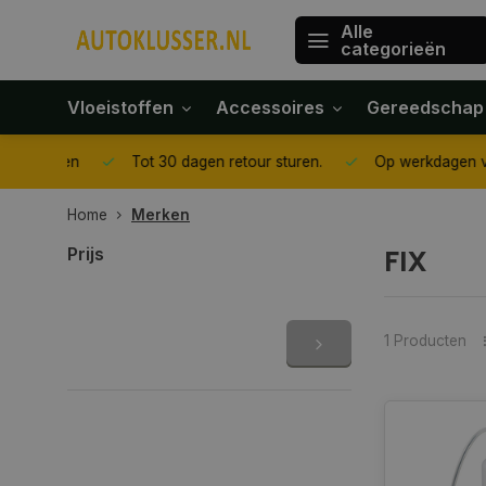
Alle
categorieën
Vloeistoffen
Accessoires
Gereedschap
gegeven
Tot 30 dagen retour sturen.
Op werkdagen voor 1
Home
Merken
FIX
Prijs
1 Producten