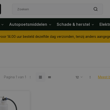
Autopoetsmiddelen
Schade & herstel
Elekt
4.00 uur besteld dezelfde dag verzonden, tenzij anders aangegeven
Pagina 1 van 1
Meest 