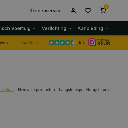
0
Klantenservice
risch Voertuig
Verlichting
Aanbieding
Klach
9,4
Tot 30 dagen retour sturen.
bekeken
Nieuwste producten
Laagste prijs
Hoogste prijs