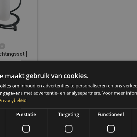
htingsset |
e maakt gebruik van cookies.
en voor 14.00
d, dezelfde dag
kies om inhoud en advertenties te personaliseren en ons verkee
 Boven de 50,-
r gegevens met advertentie- en analysepartners. Voor meer infor
ending. (NL &
Privacybeleid
Prestatie
Targeting
Functioneel
k