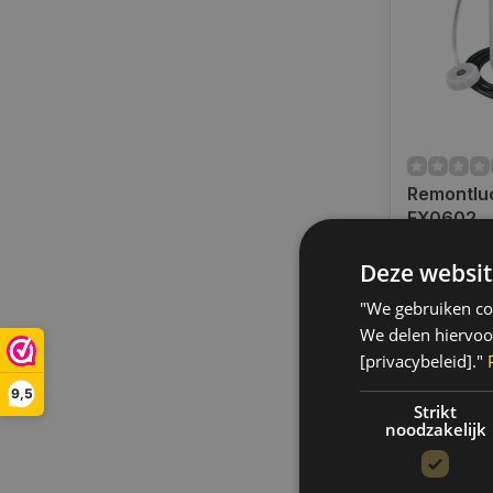
Remontluc
FX0602
Only 2 left
Deze websit
Op werkdag
uur bestel
"We gebruiken coo
verzonden.
We delen hiervoo
gratis verz
[privacybeleid]."
BE)
9,5
€42,75
Strikt
noodzakelijk
Vergelij