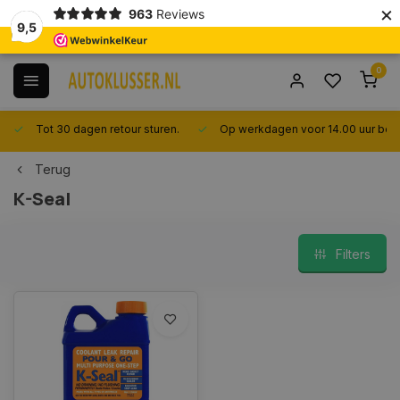
×
963
Reviews
9,5
0
Tot 30 dagen retour sturen.
Op werkdagen voor 14.00 uur best
Terug
K-Seal
Filters