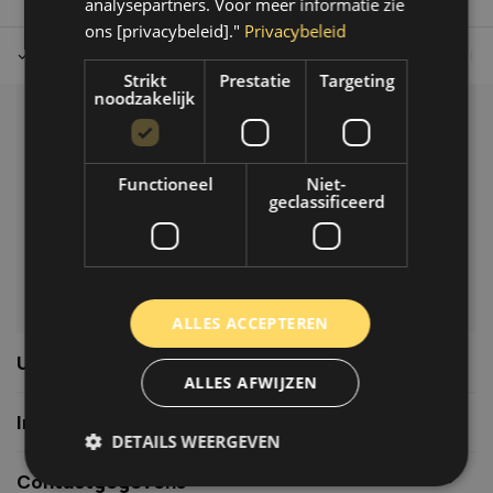
analysepartners. Voor meer informatie zie
ons [privacybeleid]."
Privacybeleid
Tot 30 dagen retour sturen.
Op werkdagen voor 14.00 uur bes
Strikt
Prestatie
Targeting
noodzakelijk
Klantenservice
Veelgestelde vragen
Functioneel
Niet-
06-39119169
geclassificeerd
info@autoklusser.nl
ALLES ACCEPTEREN
Usefull links
ALLES AFWIJZEN
Informatie
DETAILS WEERGEVEN
Contactgegevens