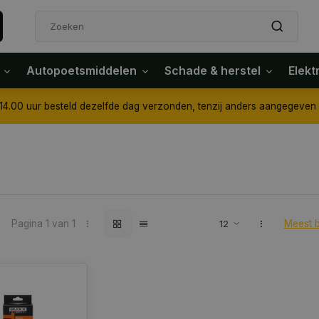
Autopoetsmiddelen
Schade & herstel
Elekt
4.00 uur besteld dezelfde dag verzonden, tenzij anders aangegeven
Pagina 1 van 1
Meest 