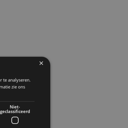
×
r te analyseren.
matie zie ons
Niet-
geclassificeerd