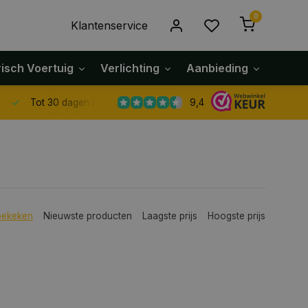
0
Klantenservice
risch Voertuig
Verlichting
Aanbieding
Klach
9,4
Tot 30 dagen retour sturen.
bekeken
Nieuwste producten
Laagste prijs
Hoogste prijs