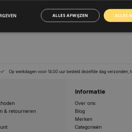
ERGEVEN
ALLES AFWIJZEN
ALLES 
trikt noodzakelijk
Prestatie
Targeting
Functioneel
Niet-geclassificee
 cookies maken de kernfunctionaliteiten van de website mogelijk, zoals gebruikersaanm
bsite kan niet goed worden gebruikt zonder de strikt noodzakelijke cookies.
Aanbieder
/
Domein
Vervaldatum
Omschrijving
Op werkdagen voor 14.00 uur besteld dezelfde dag verzonden, 
www.autoklusser.nl
1 jaar
Dit cookie wordt gebruikt om de
gebruiker voor het gebruik van c
te onthouden.
Informatie
www.autoklusser.nl
29 minuten
Dit cookie wordt gebruikt om een 
53 seconden
op te slaan voor uw huidige sessi
sessie ID wordt gebruikt om een v
thoden
Over ons
consistente gebruikerservaring t
n & retourneren
Blog
te zorgen dat pagina wijzigingen o
worden onthouden van pagina naa
Merken
geen persoonlijke gegevens op.
unt
Categorieën
29 minuten
Deze cookie wordt gebruikt om on
Cloudflare Inc.
Google Privacy Policy
57 seconden
maken tussen mensen en bots. Dit
.webshopapp.com