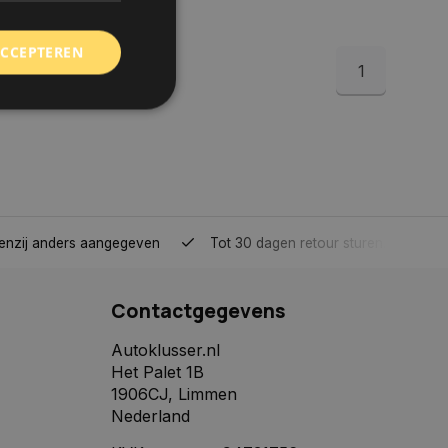
ACCEPTEREN
1
rd
elding en
tenzij anders aangegeven
Tot 30 dagen retour sturen.
 toestemming van de
ookies op de website
Contactgegevens
identificatiecode
e op de website. De
eilige en
Autoklusser.nl
e behouden, ervoor
Het Palet 1B
f item selecties
r pagina. Het slaat
1906CJ, Limmen
Nederland
derscheid te
 is gunstig voor de