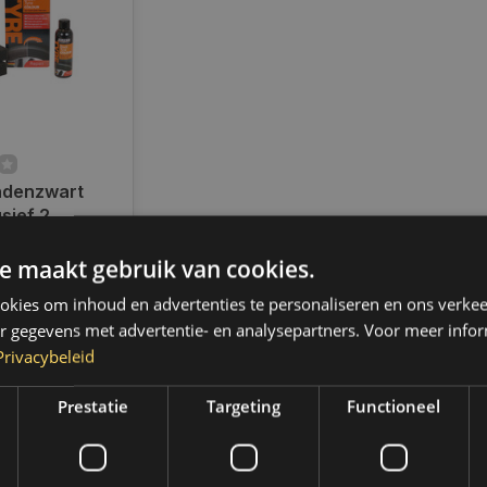
ndenzwart
sief 2
ad
e maakt gebruik van cookies.
en voor 14.00
d, dezelfde dag
kies om inhoud en advertenties te personaliseren en ons verkee
 Boven de 50,-
r gegevens met advertentie- en analysepartners. Voor meer infor
ending. (NL &
Privacybeleid
Prestatie
Targeting
Functioneel
k