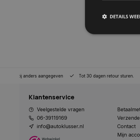
DETAILS WE
S
Strikt noodzakelijke
accountbeheer. De we
Naam
nden, tenzij anders aangegeven
Tot 30 dagen retour sturen.
COOKIELAW_STATS
Klantenservice
session_id
Veelgestelde vragen
Betaalme
06-39119169
Verzende
info@autoklusser.nl
Contact
Mijn acco
__cf_bm