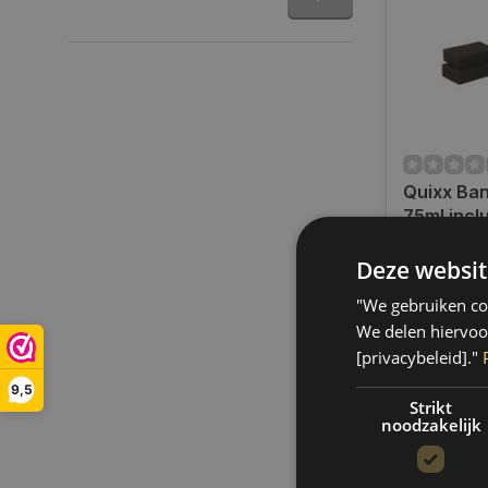
Quixx Ba
75ml inclu
sponzen
Op voorra
Deze websit
Op werkdag
uur bestel
"We gebruiken coo
verzonden.
We delen hiervoo
gratis verz
[privacybeleid]."
BE)
9,5
€13,50
Strikt
noodzakelijk
Vergelij