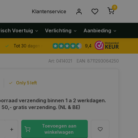
0
Klantenservice
risch Voertuig
Verlichting
Aanbieding
Klach
9,4
Tot 30 dagen retour sturen.
Art: 0414021
EAN: 8711293064250
Only 5 left
orraad verzending binnen 1 a 2 werkdagen.
50,- gratis verzending. (NL & BE)
Toevoegen aan
+
winkelwagen