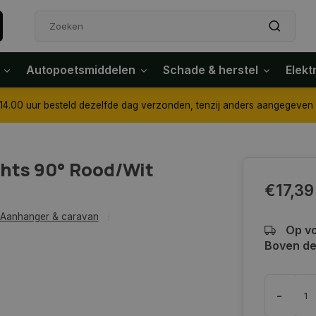
Autopoetsmiddelen
Schade & herstel
Elekt
4.00 uur besteld dezelfde dag verzonden, tenzij anders aangegeven
chts 90° Rood/Wit
€17,39
Aanhanger & caravan
Op vo
Boven de 
-