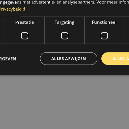
r gegevens met advertentie- en analysepartners. Voor meer infor
Privacybeleid
Prestatie
Targeting
Functioneel
ERGEVEN
ALLES AFWIJZEN
ALLES 
trikt noodzakelijk
Prestatie
Targeting
Functioneel
Niet-geclassificee
 cookies maken de kernfunctionaliteiten van de website mogelijk, zoals gebruikersaanm
bsite kan niet goed worden gebruikt zonder de strikt noodzakelijke cookies.
Aanbieder
/
Domein
Vervaldatum
Omschrijving
www.autoklusser.nl
1 jaar
Dit cookie wordt gebruikt om de
gebruiker voor het gebruik van c
te onthouden.