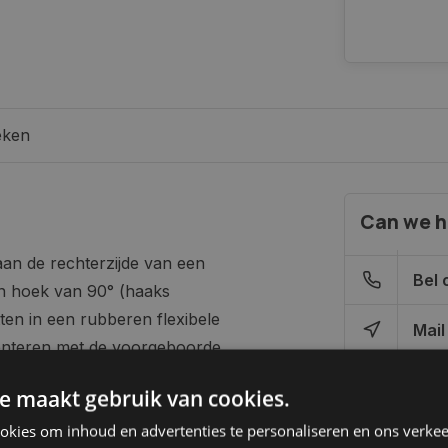
eken
Can we h
aan de rechterzijde van een
Bel 
en hoek van 90° (haaks
tten in een rubberen flexibele
Mail
onteren met de voorgeboorde
90x40mm. Geschikt voor 10-
e maakt gebruik van cookies.
.
kies om inhoud en advertenties te personaliseren en ons verkee