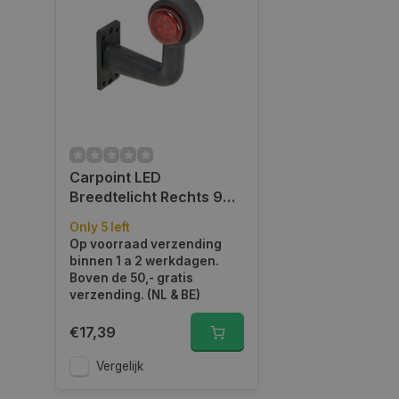
session_id
__cf_bm
Carpoint LED
__cf_bm
Breedtelicht Rechts 90°
Rood/Wit 136mm
Only 5 left
Op voorraad verzending
CookieScriptConse
binnen 1 a 2 werkdagen.
Boven de 50,- gratis
verzending. (NL & BE)
VISITOR_PRIVACY_
€17,39
Vergelijk