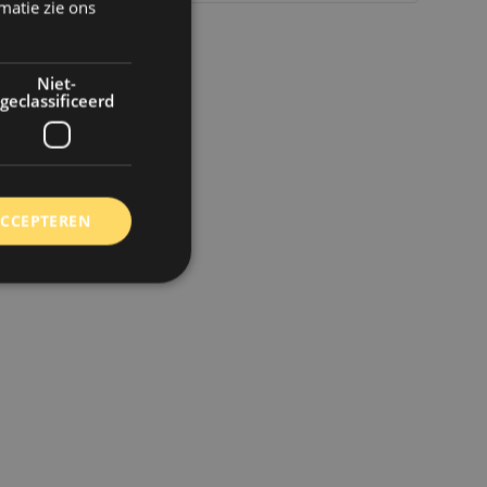
matie zie ons
Niet-
geclassificeerd
ACCEPTEREN
rd
elding en
 toestemming van de
ookies op de website