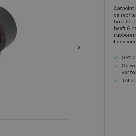
Carpoint 
de rechte
breedteli
heeft 6 h
rubberen 
Lees me
Getoon
Op we
verzo
Tot 30