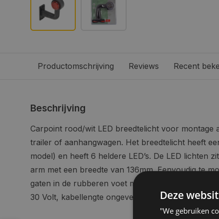
Productomschrijving
Reviews
Recent bek
Beschrijving
Carpoint rood/wit LED breedtelicht voor montage 
trailer of aanhangwagen. Het breedtelicht heeft e
model) en heeft 6 heldere LED’s. De LED lichten zi
arm met een breedte van 136mm. Eenvoudig te m
gaten in de rubberen voet met een afmeting van 
Deze websit
30 Volt, kabellengte ongeveer 20cm en met E-Keur
"We gebruiken coo