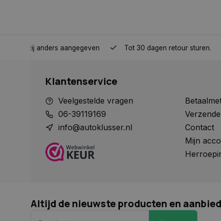
COOKIELAW
nden, tenzij anders aangegeven
Tot 30 dagen retour sturen.
Naam
Naam
Naam
__Secure-YNID
Naam
Klantenservice
__Secure-ROLLOU
_ga
COOKIELAW_SOCIA
VISITOR_INFO1_LIV
Veelgestelde vragen
Betaalme
06-39119169
Verzende
info@autoklusser.nl
Contact
test_cookie
Mijn acco
_ga_HVL6YTJ21H
Herroepi
_ga_1234567890
YSC
_gcl_au
Altijd de nieuwste producten en aanbie