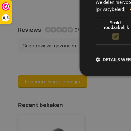
We delen hiervoo
[privacybeleid]."
9,5
Strikt
noodzakelijk
Reviews
0/10
Geen reviews gevonden
DETAILS WE
Je beoordeling toevoegen
S
Strikt noodzakelijke
Recent bekeken
accountbeheer. De we
Naam
COOKIELAW_STATS