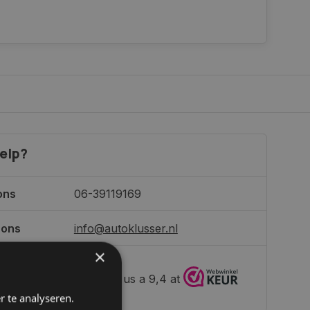
elp?
ons
06-39119169
 ons
info@autoklusser.nl
×
236
customers give us a 9,4 at
r te analyseren.