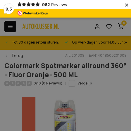
×
962
Reviews
9,5
0
Tot 30 dagen retour sturen.
Op werkdagen voor 14.00 uur best
Terug
Art: 201608
EAN: 4048500201608
Colormark
Spotmarker allround 360°
- Fluor Oranje - 500 ML
0/10 (0 Reviews)
Vergelijk