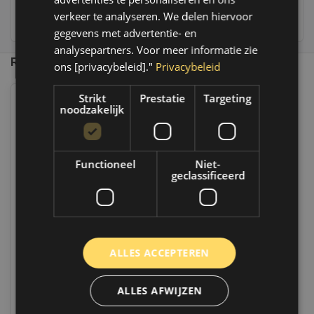
verkeer te analyseren. We delen hiervoor
236
customers give us a 9,4 at
gegevens met advertentie- en
analysepartners. Voor meer informatie zie
Recent bekeken
ons [privacybeleid]."
Privacybeleid
Strikt
Prestatie
Targeting
noodzakelijk
Functioneel
Niet-
geclassificeerd
Colormark Spotmarker allround
360° - Fluor Oranje - 500 ML
ALLES ACCEPTEREN
Op voorraad
Op voorraad verzending binnen 1 a 2
werkdagen. Boven de 50,- gratis
ALLES AFWIJZEN
verzending. (NL & BE)