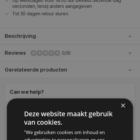
Op werkdagen voor 14.00 uur besteld dezelfde dag
verzonden, tenzij anders aangegeven
Tot 30 dagen retour sturen.
Beschrijving
Reviews
0/10
Gerelateerde producten
Can we help?
×
06-39119169
Deze website maakt gebruik
van cookies.
info@autoklusser.nl
"We gebruiken cookies om inhoud en
advertenties te personaliseren en ons