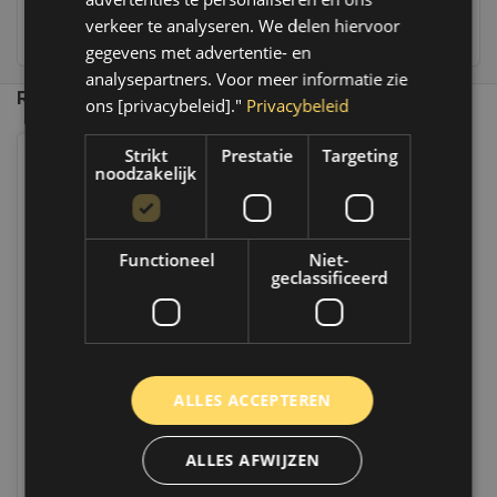
verkeer te analyseren. We delen hiervoor
236
customers give us a 9,4 at
gegevens met advertentie- en
analysepartners. Voor meer informatie zie
Recent bekeken
ons [privacybeleid]."
Privacybeleid
Strikt
Prestatie
Targeting
noodzakelijk
Functioneel
Niet-
geclassificeerd
Gecko Glass Cleaner | 750 ML |
687506
ALLES ACCEPTEREN
Op voorraad
Indien voorradig, verzending binnen 2 a
3 werkdagen. Boven de 50,- gratis
ALLES AFWIJZEN
verzending. (NL & BE)