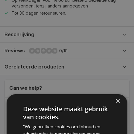
Op werkdagen voor 14.00 uur besteld dezelfde dag
verzonden, tenzij anders aangegeven
Tot 30 dagen retour sturen.
Beschrijving
Reviews
0/10
Gerelateerde producten
Can we help?
×
06-39119169
Deze website maakt gebruik
van cookies.
info@autoklusser.nl
"We gebruiken cookies om inhoud en
advertenties te personaliseren en ons