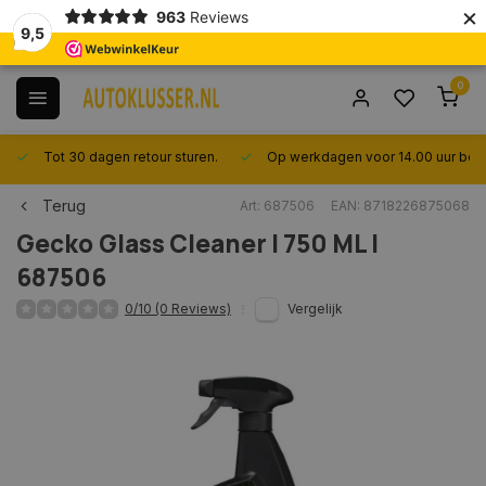
×
963
Reviews
9,5
0
Tot 30 dagen retour sturen.
Op werkdagen voor 14.00 uur best
Terug
Art: 687506
EAN: 8718226875068
Gecko
Glass Cleaner | 750 ML |
687506
0/10 (0 Reviews)
Vergelijk