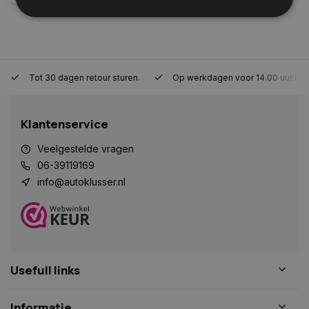
Strikt noodzakelijk
Prestatie
Targeting
Functioneel
Niet-geclassificeerd
Tot 30 dagen retour sturen.
Op werkdagen voor 14.00 uur bes
Strikt noodzakelijke cookies maken de
kernfunctionaliteiten van de website mogelijk, zoals
gebruikersaanmelding en accountbeheer. De
Klantenservice
website kan niet goed worden gebruikt zonder de
strikt noodzakelijke cookies.
Veelgestelde vragen
Naam
Aanbieder
/
Domein
Vervaldat
06-39119169
COOKIELAW_STATS
www.autoklusser.nl
1 jaar
info@autoklusser.nl
session_id
www.autoklusser.nl
29 minute
Usefull links
53 seconde
Informatie