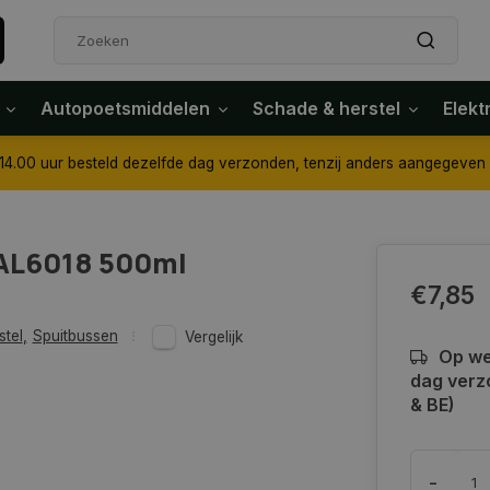
Autopoetsmiddelen
Schade & herstel
Elekt
4.00 uur besteld dezelfde dag verzonden, tenzij anders aangegeven
RAL6018 500ml
€7,85
stel
,
Spuitbussen
Vergelijk
Op we
dag verz
& BE)
-