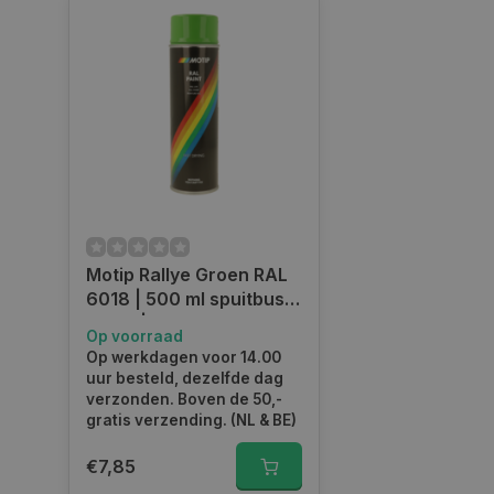
test_cookie
_ga_HVL6YTJ21H
_ga_1234567890
YSC
_gcl_au
Motip Rallye Groen RAL
COOKIELAW_ADS
6018 | 500 ml spuitbus /
spray | nummer 04107
Op voorraad
_rdt_uuid
Op werkdagen voor 14.00
uur besteld, dezelfde dag
verzonden. Boven de 50,-
_fbp
gratis verzending. (NL & BE)
€7,85
IDE