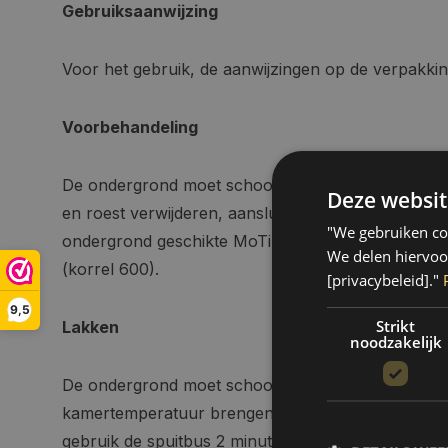
Gebruiksaanwijzing
Voor het gebruik, de aanwijzingen op de verpakki
Voorbehandeling
De ondergrond moet schoon, droog en vetvrij zijn.
Deze websit
en roest verwijderen, aansluitend schuren en gro
"We gebruiken coo
ondergrond geschikte MoTip primer. De grondlaag 
We delen hiervoo
(korrel 600).
[privacybeleid]."
9,5
Strikt
Lakken
noodzakelijk
De ondergrond moet schoon, droog en vetvrij zijn.
kamertemperatuur brengen. Ideale verwerkingstem
gebruik de spuitbus 2 minuten goed schudden en e