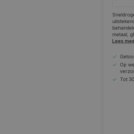
Sneldrog
uitsteken
behandel
metaal, g
Lees me
Getoon
Op we
verzo
Tot 30