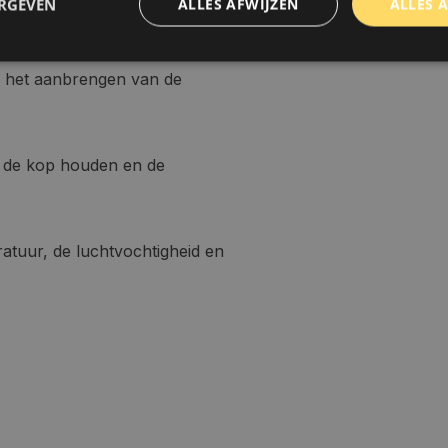
ERGEVEN
ALLES AFWIJZEN
ALLES 
ot 30 centimeter.
r het aanbrengen van de
trikt noodzakelijk
Prestatie
Targeting
Functioneel
Niet-geclassificee
 cookies maken de kernfunctionaliteiten van de website mogelijk, zoals gebruikersaanm
bsite kan niet goed worden gebruikt zonder de strikt noodzakelijke cookies.
p de kop houden en de
Aanbieder
/
Domein
Vervaldatum
Omschrijving
www.autoklusser.nl
1 jaar
Dit cookie wordt gebruikt om de
gebruiker voor het gebruik van c
te onthouden.
ratuur, de luchtvochtigheid en
www.autoklusser.nl
29 minuten
Dit cookie wordt gebruikt om een 
53 seconden
op te slaan voor uw huidige sessi
sessie ID wordt gebruikt om een v
consistente gebruikerservaring t
te zorgen dat pagina wijzigingen o
worden onthouden van pagina naa
geen persoonlijke gegevens op.
29 minuten
Deze cookie wordt gebruikt om on
Cloudflare Inc.
Google Privacy Policy
57 seconden
maken tussen mensen en bots. Dit
.webshopapp.com
website, om geldige rapporten t
het gebruik van hun website.