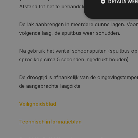
DETAILS WE
Afstand tot het te behandelen oppervlak circa 25 t
De lak aanbrengen in meerdere dunne lagen. Voo
S
volgende laag, de spuitbus weer schudden.
Strikt noodzakelijke
accountbeheer. De we
Na gebruik het ventiel schoonspuiten (spuitbus o
Naam
sproeikop circa 5 seconden ingedrukt houden).
COOKIELAW_STATS
De droogtijd is afhankelijk van de omgevingstempe
session_id
de aangebrachte laagdikte
Veiligheidsblad
__cf_bm
Technisch informatieblad