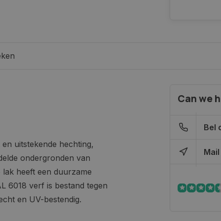
eken
Can we h
Bel 
en uitstekende hechting,
Mail
delde ondergronden van
De lak heeft een duurzame
L 6018 verf is bestand tegen
techt en UV-bestendig.