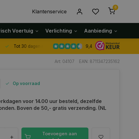
0
Klantenservice
risch Voertuig
Verlichting
Aanbieding
Klach
9,4
Tot 30 dagen retour sturen.
Art: 04107
EAN: 8711347235162
Op voorraad
rkdagen voor 14.00 uur besteld, dezelfde
onden. Boven de 50,- gratis verzending. (NL
Toevoegen aan
+