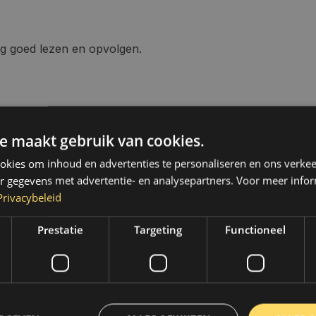
ng goed lezen en opvolgen.
 Loslatende oude verfresten
e maakt gebruik van cookies.
nden met een voor de
kies om inhoud en advertenties te personaliseren en ons verkee
na droging licht schuren
r gegevens met advertentie- en analysepartners. Voor meer infor
Privacybeleid
Prestatie
Targeting
Functioneel
 De spuitbus op
peratuur 15 tot 25°C. Voor
en proefstukje spuiten.