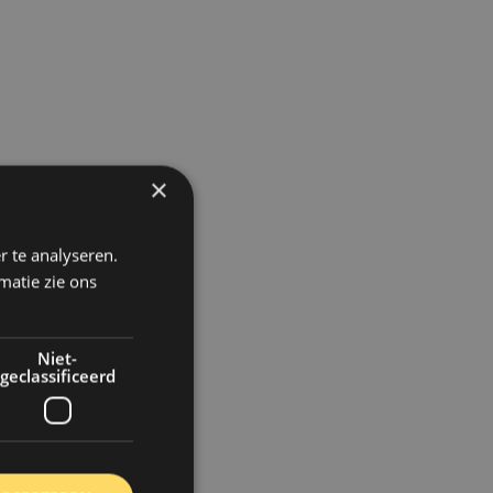
×
r te analyseren.
matie zie ons
Niet-
geclassificeerd