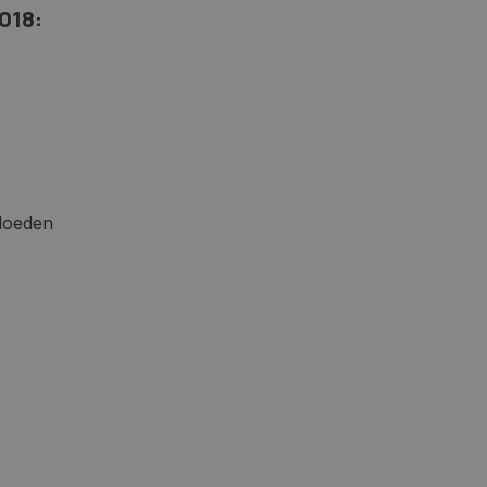
018:
vloeden