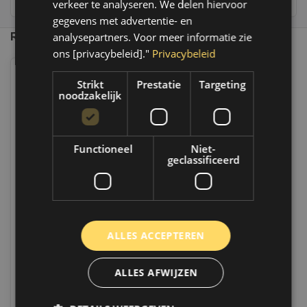
verkeer te analyseren. We delen hiervoor
gegevens met advertentie- en
Recent bekeken
analysepartners. Voor meer informatie zie
ons [privacybeleid]."
Privacybeleid
Strikt
Prestatie
Targeting
noodzakelijk
Functioneel
Niet-
geclassificeerd
MPM Motorolie 0w30 Premium
Synthetic ESP-L l 20 liter l Bag In
Box l 05020ESP-L
ALLES ACCEPTEREN
Op voorraad
Op voorraad verzending binnen 1 a 2
werkdagen. Boven de 50,- gratis
verzending. (NL & BE)
ALLES AFWIJZEN
€216,60