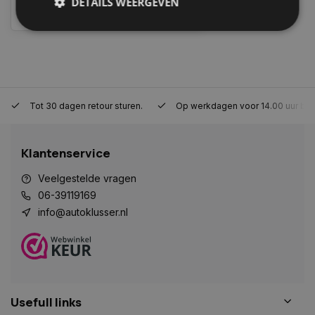
DETAILS WEERGEVEN
Vergelijk
Strikt noodzakelijk
Prestatie
Targeting
Functioneel
Niet-geclassificeerd
Strikt noodzakelijke cookies maken de
Tot 30 dagen retour sturen.
Op werkdagen voor 14.00 uur bes
kernfunctionaliteiten van de website mogelijk, zoals
gebruikersaanmelding en accountbeheer. De
website kan niet goed worden gebruikt zonder de
strikt noodzakelijke cookies.
Klantenservice
Naam
Aanbieder
/
Domein
Vervaldat
Veelgestelde vragen
COOKIELAW_STATS
www.autoklusser.nl
1 jaar
06-39119169
info@autoklusser.nl
session_id
www.autoklusser.nl
29 minute
53 seconde
Usefull links