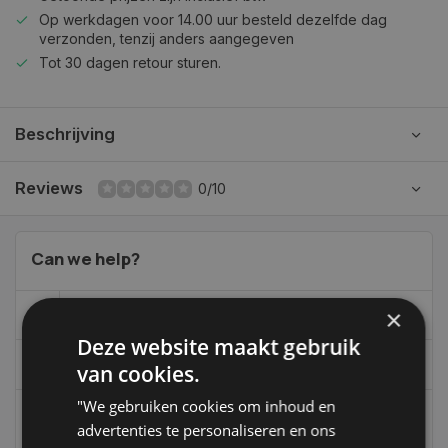
Op werkdagen voor 14.00 uur besteld dezelfde dag
verzonden, tenzij anders aangegeven
Tot 30 dagen retour sturen.
Beschrijving
Reviews
0/10
Can we help?
×
06-39119169
Deze website maakt gebruik
info@autoklusser.nl
van cookies.
"We gebruiken cookies om inhoud en
advertenties te personaliseren en ons
236
customers give us a 9,4 at