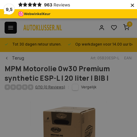
×
963
Reviews
9,5
0
Tot 30 dagen retour sturen.
Op werkdagen voor 14.00 uur best
Terug
Art: 05B20ESP-L
EAN:
MPM
Motorolie 0w30 Premium
synthetic ESP-L l 20 liter l BIB l
0/10 (0 Reviews)
Vergelijk