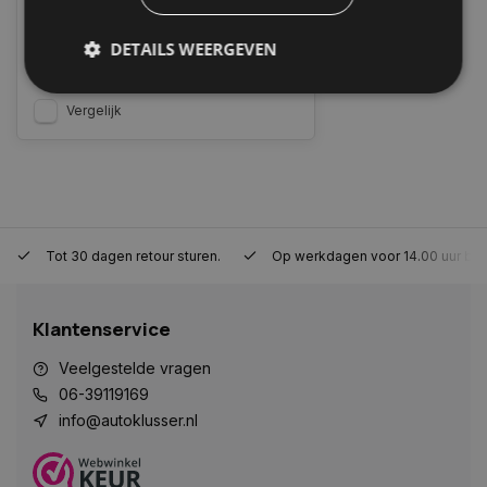
3 werkdagen. Boven de 50,- gratis
verzending. (NL & BE)
DETAILS WEERGEVEN
€1.904,55
Vergelijk
Strikt noodzakelijk
Prestatie
Targeting
Functioneel
Niet-geclassificeerd
Strikt noodzakelijke cookies maken de
kernfunctionaliteiten van de website mogelijk, zoals
gebruikersaanmelding en accountbeheer. De
Tot 30 dagen retour sturen.
Op werkdagen voor 14.00 uur bes
website kan niet goed worden gebruikt zonder de
strikt noodzakelijke cookies.
Naam
Aanbieder
/
Domein
Vervaldat
Klantenservice
COOKIELAW_STATS
www.autoklusser.nl
1 jaar
Veelgestelde vragen
06-39119169
info@autoklusser.nl
session_id
www.autoklusser.nl
29 minute