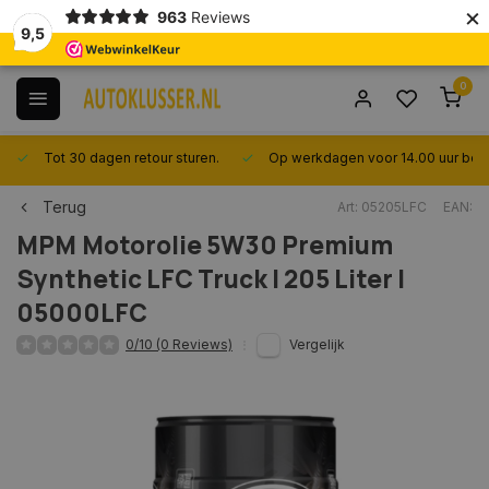
×
963
Reviews
9,5
0
Tot 30 dagen retour sturen.
Op werkdagen voor 14.00 uur best
Terug
Art: 05205LFC
EAN:
MPM
Motorolie 5W30 Premium
Synthetic LFC Truck | 205 Liter |
05000LFC
0/10 (0 Reviews)
Vergelijk