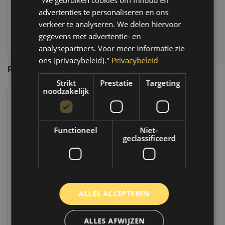
"We gebruiken cookies om inhoud en
info@autoklusser.nl
advertenties te personaliseren en ons
verkeer te analyseren. We delen hiervoor
gegevens met advertentie- en
236
customers give us a 9,4 at
analysepartners. Voor meer informatie zie
ons [privacybeleid]."
Privacybeleid
Recent bekeken
Strikt
Prestatie
Targeting
noodzakelijk
Functioneel
Niet-
geclassificeerd
MPM Motorolie 5W30 Premium
ALLES ACCEPTEREN
Synthetic LFC Truck | 205 Liter |
05205LFC
Op voorraad
ALLES AFWIJZEN
Indien voorradig, verzending binnen 2 a