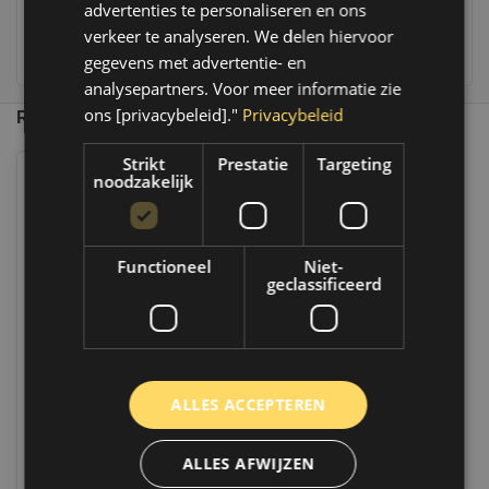
advertenties te personaliseren en ons
verkeer te analyseren. We delen hiervoor
236
customers give us a 9,4 at
gegevens met advertentie- en
analysepartners. Voor meer informatie zie
ons [privacybeleid]."
Privacybeleid
Recent bekeken
Strikt
Prestatie
Targeting
noodzakelijk
Functioneel
Niet-
geclassificeerd
MPM Motorolie 5w30 ST Premium
Synthetic I 5 liter I 05005ST
ALLES ACCEPTEREN
Op voorraad
Op werkdagen voor 14.00 uur besteld,
ALLES AFWIJZEN
dezelfde dag verzonden. Boven de 50,-
gratis verzending. (NL & BE)