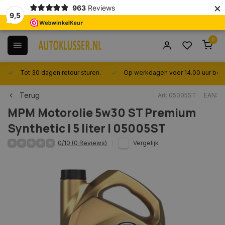
×
963
Reviews
9,5
0
Tot 30 dagen retour sturen.
Op werkdagen voor 14.00 uur best
Terug
Art: 05005ST
EAN:
MPM
Motorolie 5w30 ST Premium
Synthetic I 5 liter I 05005ST
0/10 (0 Reviews)
Vergelijk