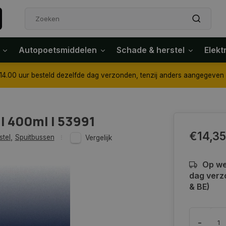
Autopoetsmiddelen
Schade & herstel
Elekt
4.00 uur besteld dezelfde dag verzonden, tenzij anders aangegeven
| 400ml | 53991
€14,35
stel
,
Spuitbussen
Vergelijk
Op we
dag verz
& BE)
-