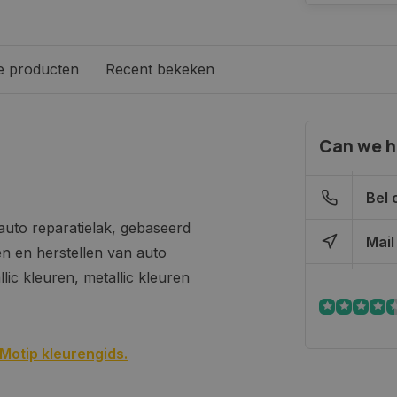
e producten
Recent bekeken
Can we h
Bel 
auto reparatielak, gebaseerd
Mail
en en herstellen van auto
ic kleuren, metallic kleuren
Motip kleurengids.