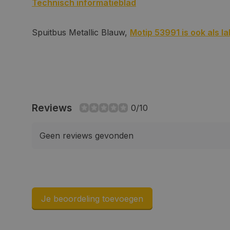
Technisch informatieblad
__cf_bm
Spuitbus Metallic Blauw,
Motip 53991 is ook als lak
__cf_bm
CookieScriptConse
Reviews
0/10
Geen reviews gevonden
VISITOR_PRIVACY_
Je beoordeling toevoegen
COOKIELAW