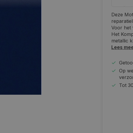
Deze Moti
reparatie
Voor het 
Het Kompa
metallic 
Lees me
Getoon
Op we
verzo
Tot 30