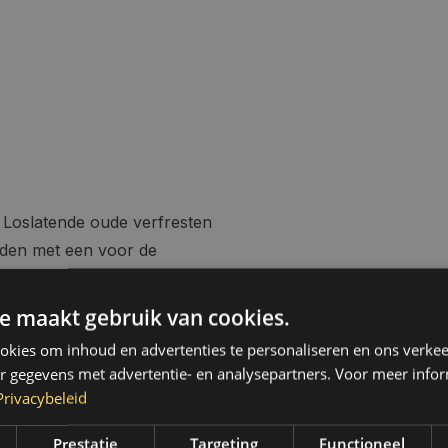
 Loslatende oude verfresten
nden met een voor de
na droging licht schuren
e maakt gebruik van cookies.
kies om inhoud en advertenties te personaliseren en ons verkee
r gegevens met advertentie- en analysepartners. Voor meer infor
Privacybeleid
 De spuitbus op
peratuur 15 tot 25°C. Voor
Prestatie
Targeting
Functioneel