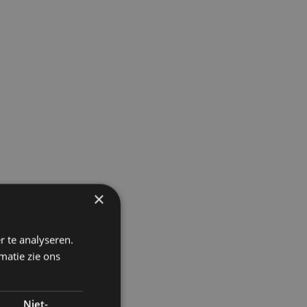
×
r te analyseren.
matie zie ons
Niet-