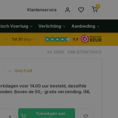
0
Klantenservice
risch Voertuig
Verlichting
Aanbieding
Klach
9,4
Tot 30 dagen retour sturen.
Art: 53991
EAN: 8711347141470
Only 5 left
rkdagen voor 14.00 uur besteld, dezelfde
onden. Boven de 50,- gratis verzending. (NL
Toevoegen aan
+