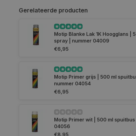
Gerelateerde producten
Naam
Naam
Naam
__Secure-YNID
Naam
__Secure-ROLLOU
_ga
COOKIELAW_SOCIA
Motip Blanke Lak 1K Hoogglans | 5
VISITOR_INFO1_LIV
spray | nummer 04009
€6,95
test_cookie
_ga_HVL6YTJ21H
Motip Primer grijs | 500 ml spuitbu
_ga_1234567890
YSC
nummer 04054
_gcl_au
€6,95
COOKIELAW_ADS
Motip Primer wit | 500 ml spuitbus
04056
_rdt_uuid
€8,95