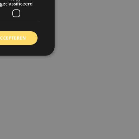
geclassificeerd
ACCEPTEREN
rd
elding en
 toestemming van de
ookies op de website
identificatiecode
e op de website. De
eilige en
e behouden, ervoor
f item selecties