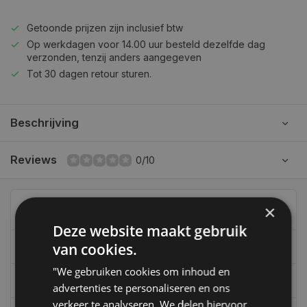
Getoonde prijzen zijn inclusief btw
Op werkdagen voor 14.00 uur besteld dezelfde dag
verzonden, tenzij anders aangegeven
Tot 30 dagen retour sturen.
Beschrijving
Reviews
0/10
Can we help?
×
Deze website maakt gebruik
van cookies.
06-39119169
"We gebruiken cookies om inhoud en
info@autoklusser.nl
advertenties te personaliseren en ons
verkeer te analyseren. We delen hiervoor