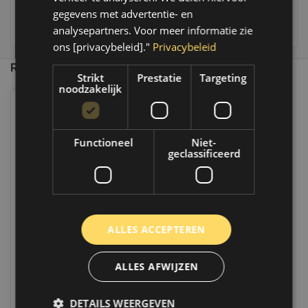
gegevens met advertentie- en
236
customers give us a 9,4 at
analysepartners. Voor meer informatie zie
ons [privacybeleid]."
Privacybeleid
Recent bekeken
Strikt
Prestatie
Targeting
noodzakelijk
Functioneel
Niet-
geclassificeerd
MécaTech Silicone Spray | 400
ALLES ACCEPTEREN
ML | 450012
ALLES AFWIJZEN
Op voorraad
Indien voorradig, verzending binnen 2 a
3 werkdagen. Boven de 50,- gratis
verzending. (NL & BE)
DETAILS WEERGEVEN