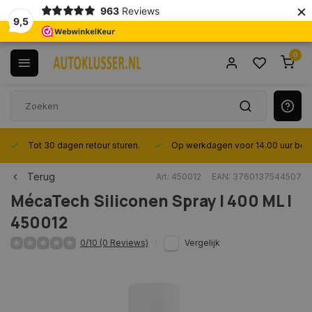
×
963
Reviews
9,5
0
Tot 30 dagen retour sturen.
Op werkdagen voor 14.00 uur best
Terug
Art: 450012
EAN: 3760137544507
MécaTech
Siliconen Spray | 400 ML |
450012
0/10 (0 Reviews)
Vergelijk