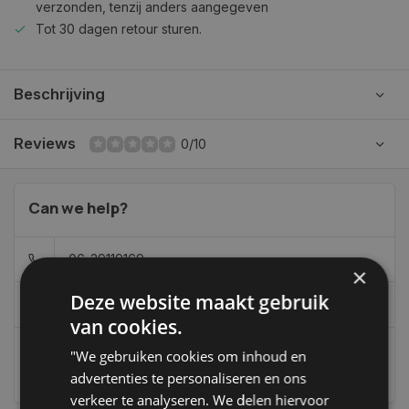
verzonden, tenzij anders aangegeven
Tot 30 dagen retour sturen.
Beschrijving
Reviews
0/10
Can we help?
06-39119169
×
Deze website maakt gebruik
info@autoklusser.nl
van cookies.
"We gebruiken cookies om inhoud en
236
customers give us a 9,4 at
advertenties te personaliseren en ons
verkeer te analyseren. We delen hiervoor