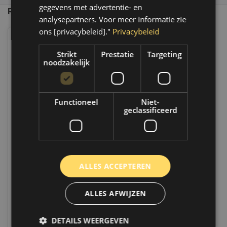
gegevens met advertentie- en
Recent bekeken
analysepartners. Voor meer informatie zie
ons [privacybeleid]."
Privacybeleid
Strikt
Prestatie
Targeting
noodzakelijk
Functioneel
Niet-
geclassificeerd
Sonic Ratel flex 3/8", 45T |
7110102
Op voorraad
ALLES ACCEPTEREN
Op voorraad verzending binnen 1 a 2
werkdagen. Boven de 50,- gratis
verzending. (NL & BE)
ALLES AFWIJZEN
€55,95
DETAILS WEERGEVEN
Vergelijk