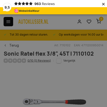
×
963
Reviews
9,5
0
Tot 30 dagen retour sturen.
Op werkdagen voor 14.00 uur best
Terug
Art: 7110102
EAN: 4711200950014
Sonic
Ratel flex 3/8", 45T | 7110102
0/10 (0 Reviews)
Vergelijk