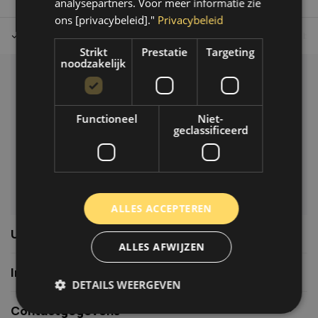
analysepartners. Voor meer informatie zie
ons [privacybeleid]."
Privacybeleid
Tot 30 dagen retour sturen.
Op werkdagen voor 14.00 uur bes
Strikt
Prestatie
Targeting
noodzakelijk
Klantenservice
Veelgestelde vragen
Functioneel
Niet-
06-39119169
geclassificeerd
info@autoklusser.nl
ALLES ACCEPTEREN
Usefull links
ALLES AFWIJZEN
Informatie
DETAILS WEERGEVEN
Contactgegevens