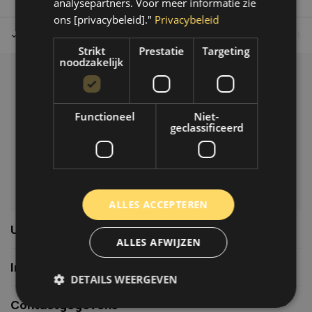
analysepartners. Voor meer informatie zie
ons [privacybeleid]."
Privacybeleid
Tot 30 dagen retour sturen.
Op werkdagen voor 14.00 uur bes
Strikt
Prestatie
Targeting
noodzakelijk
Klantenservice
Veelgestelde vragen
Functioneel
Niet-
06-39119169
geclassificeerd
info@autoklusser.nl
ALLES ACCEPTEREN
Usefull links
ALLES AFWIJZEN
Informatie
DETAILS WEERGEVEN
Contactgegevens