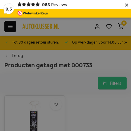
×
963
Reviews
9,5
0
Tot 30 dagen retour sturen.
Op werkdagen voor 14.00 uur best
Terug
Producten getagd met 000733
Filters