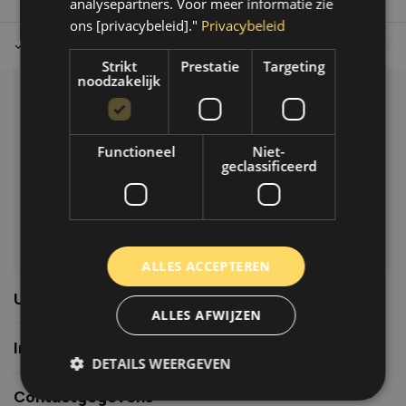
analysepartners. Voor meer informatie zie
ons [privacybeleid]."
Privacybeleid
Tot 30 dagen retour sturen.
Op werkdagen voor 14.00 uur bes
Strikt
Prestatie
Targeting
noodzakelijk
Klantenservice
Veelgestelde vragen
Functioneel
Niet-
06-39119169
geclassificeerd
info@autoklusser.nl
ALLES ACCEPTEREN
Usefull links
ALLES AFWIJZEN
Informatie
DETAILS WEERGEVEN
Contactgegevens