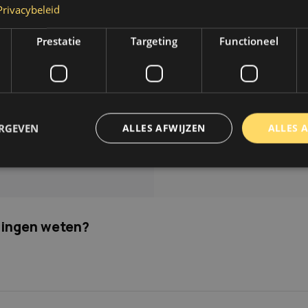
Privacybeleid
.
Op werkdagen voor 14.00 uur besteld dezelfde dag verzonde
Prestatie
Targeting
Functioneel
Informatie
thoden
Over ons
n & retourneren
Blog
Merken
ERGEVEN
ALLES AFWIJZEN
ALLES 
unt
Categorieën
ng aanvragen
trikt noodzakelijk
Prestatie
Targeting
Functioneel
Niet-geclassificee
 cookies maken de kernfunctionaliteiten van de website mogelijk, zoals gebruikersaanm
dingen weten?
bsite kan niet goed worden gebruikt zonder de strikt noodzakelijke cookies.
Aanbieder
/
Domein
Vervaldatum
Omschrijving
www.autoklusser.nl
1 jaar
Dit cookie wordt gebruikt om de
gebruiker voor het gebruik van c
te onthouden.