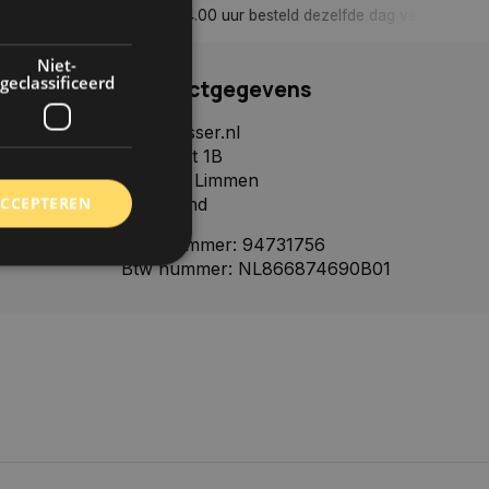
n, tenzij anders aangegeven
Tot 30 dagen retour sturen.
Niet-
geclassificeerd
Contactgegevens
Autoklusser.nl
Het Palet 1B
1906CJ, Limmen
ACCEPTEREN
Nederland
KVK nummer: 94731756
Btw nummer: NL866874690B01
rd
elding en
 toestemming van de
ookies op de website