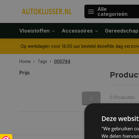
Alle
categorieën
Vloeistoffen
Accessoires
Gereedschap
 aangegeven
Tot 30 dagen retour sturen.
Op werkdagen vo
Home
Tags
000744
Produc
Prijs
0 Producten
Deze websit
"We gebruiken coo
We delen hiervoo