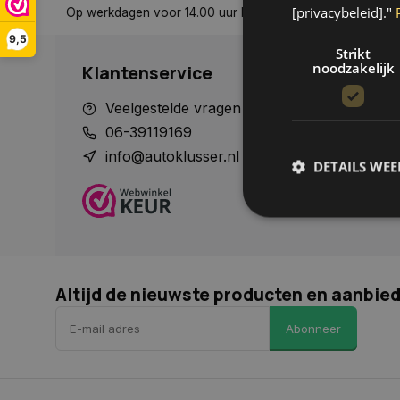
[privacybeleid]."
rzonden, tenzij anders aangegeven
Tot 30 dagen retour sturen
9,5
Strikt
noodzakelijk
Klantenservice
Veelgestelde vragen
Betaalme
06-39119169
Verzende
info@autoklusser.nl
Contact
DETAILS WE
Mijn acco
Herroepi
S
Strikt noodzakelijke
Altijd de nieuwste producten en aanbie
accountbeheer. De we
Naam
Abonneer
COOKIELAW_STATS