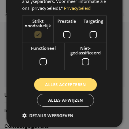
analysepartners. Voor meer informatie zie
ons [privacybeleid]."
Privacybeleid
Tot 30 dagen retour sturen.
Op werkdagen voor 14.00 uur bes
Strikt
Prestatie
Targeting
noodzakelijk
Klantenservice
Veelgestelde vragen
Functioneel
Niet-
06-39119169
geclassificeerd
info@autoklusser.nl
ALLES ACCEPTEREN
Usefull links
ALLES AFWIJZEN
Informatie
DETAILS WEERGEVEN
Contactgegevens