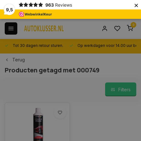
×
963
Reviews
9,5
0
Tot 30 dagen retour sturen.
Op werkdagen voor 14.00 uur best
Terug
Producten getagd met 000749
Filters