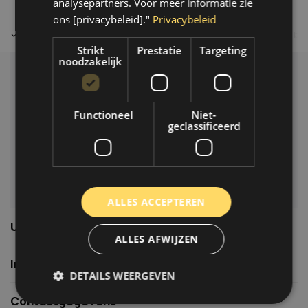
analysepartners. Voor meer informatie zie
ons [privacybeleid]."
Privacybeleid
Tot 30 dagen retour sturen.
Op werkdagen voor 14.00 uur bes
Strikt
Prestatie
Targeting
noodzakelijk
Klantenservice
Veelgestelde vragen
Functioneel
Niet-
06-39119169
geclassificeerd
info@autoklusser.nl
ALLES ACCEPTEREN
Usefull links
ALLES AFWIJZEN
Informatie
DETAILS WEERGEVEN
Contactgegevens