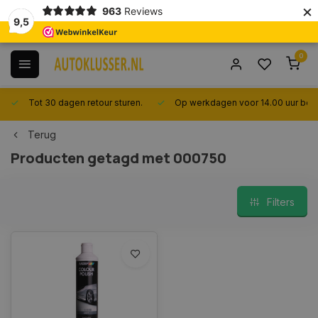
×
963
Reviews
9,5
0
Tot 30 dagen retour sturen.
Op werkdagen voor 14.00 uur best
Terug
Producten getagd met 000750
Filters