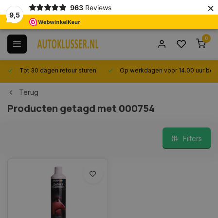
×
963
Reviews
9,5
0
Tot 30 dagen retour sturen.
Op werkdagen voor 14.00 uur best
Terug
Producten getagd met 000754
Filters