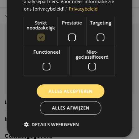
analysepartners. Voor meer informatie zie
ons [privacybeleid]."
Privacybeleid
Tot 30 dagen retour sturen.
Op werkdagen voor 14.00 uur bes
Strikt
Prestatie
Targeting
noodzakelijk
Klantenservice
Veelgestelde vragen
Functioneel
Niet-
06-39119169
geclassificeerd
info@autoklusser.nl
ALLES ACCEPTEREN
Usefull links
ALLES AFWIJZEN
Informatie
DETAILS WEERGEVEN
Contactgegevens