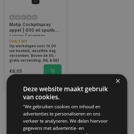
Motip Cockpitspray
appel | 600 ml spuitbus
/ spray | nummer
000784
Only 3 left
Op werkdagen voor 14.00
uur besteld, dezelfde dag
verzonden. Boven de 50,-
gratis verzending. (NL & BE)
€8,05
×
Vergelijk
Deze website maakt gebruik
van cookies.
"We gebruiken cookies om inhoud en
1
advertenties te personaliseren en ons
verkeer te analyseren. We delen hiervoor
gegevens met advertentie- en