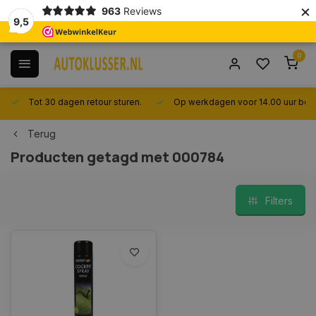
×
963
Reviews
9,5
0
Tot 30 dagen retour sturen.
Op werkdagen voor 14.00 uur best
Terug
Producten getagd met 000784
Filters