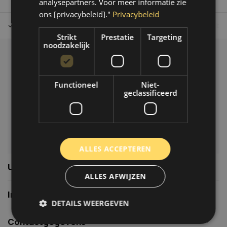
analysepartners. Voor meer informatie zie
ons [privacybeleid]."
Privacybeleid
Tot 30 dagen retour sturen.
Op werkdagen voor 14.00 uur bes
Strikt
Prestatie
Targeting
noodzakelijk
Klantenservice
Veelgestelde vragen
Functioneel
Niet-
06-39119169
geclassificeerd
info@autoklusser.nl
ALLES ACCEPTEREN
Usefull links
ALLES AFWIJZEN
Informatie
DETAILS WEERGEVEN
Contactgegevens