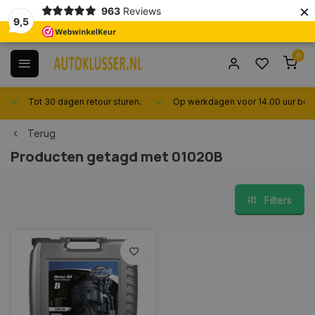
×
963
Reviews
9,5
0
Tot 30 dagen retour sturen.
Op werkdagen voor 14.00 uur best
Terug
Producten getagd met 01020B
Filters