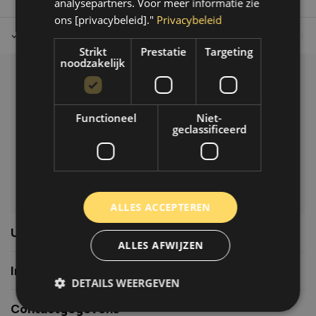
analysepartners. Voor meer informatie zie
ons [privacybeleid]."
Privacybeleid
Tot 30 dagen retour sturen.
Op werkdagen voor 14.00 uur bes
Strikt
Prestatie
Targeting
noodzakelijk
Klantenservice
Veelgestelde vragen
Functioneel
Niet-
06-39119169
geclassificeerd
info@autoklusser.nl
ALLES ACCEPTEREN
Usefull links
ALLES AFWIJZEN
Informatie
DETAILS WEERGEVEN
Contactgegevens