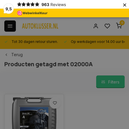
×
963
Reviews
9,5
0
Tot 30 dagen retour sturen.
Op werkdagen voor 14.00 uur best
Terug
Producten getagd met 02000A
Filters