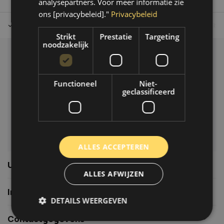
analysepartners. Voor meer informatie zie
ons [privacybeleid]."
Privacybeleid
Tot 30 dagen retour sturen.
Op werkdagen voor 14.00 uur bes
Strikt
Prestatie
Targeting
noodzakelijk
Klantenservice
Veelgestelde vragen
Functioneel
Niet-
06-39119169
geclassificeerd
info@autoklusser.nl
ALLES ACCEPTEREN
Usefull links
ALLES AFWIJZEN
Informatie
DETAILS WEERGEVEN
Contactgegevens