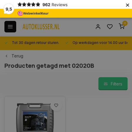
×
962
Reviews
9,5
0
Tot 30 dagen retour sturen.
Op werkdagen voor 14.00 uur best
Terug
Producten getagd met 02020B
Filters