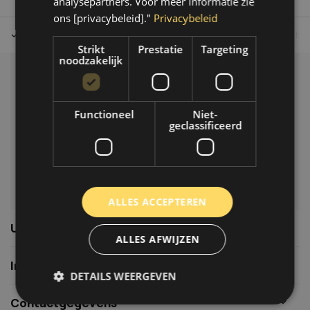
analysepartners. Voor meer informatie zie
ons [privacybeleid]."
Privacybeleid
Tot 30 dagen retour sturen.
Op werkdagen voor 14.00 uur bes
Strikt
Prestatie
Targeting
noodzakelijk
Klantenservice
Veelgestelde vragen
Functioneel
Niet-
06-39119169
geclassificeerd
info@autoklusser.nl
ALLES ACCEPTEREN
Usefull links
ALLES AFWIJZEN
Informatie
DETAILS WEERGEVEN
Contactgegevens