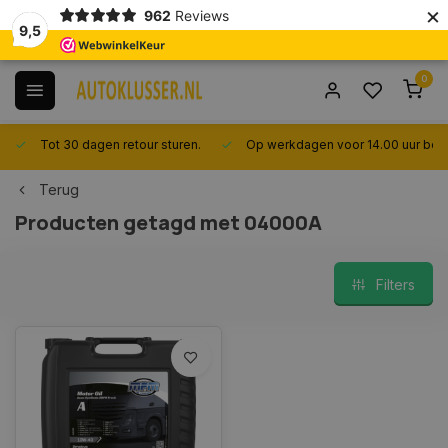
×
962
Reviews
9,5
0
Tot 30 dagen retour sturen.
Op werkdagen voor 14.00 uur best
Terug
Producten getagd met 04000A
Filters