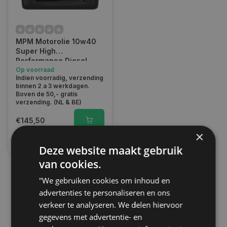
MPM Motorolie 10w40
Super High
Performance Diesel
Vrachtwagen Premium
Op voorraad
Indien voorradig, verzending
Synthetisch | 20 Liter |
binnen 2 a 3 werkdagen.
04020A
Boven de 50,- gratis
verzending. (NL & BE)
€145,50
×
Vergelijk
Deze website maakt gebruik
van cookies.
"We gebruiken cookies om inhoud en
1
advertenties te personaliseren en ons
verkeer te analyseren. We delen hiervoor
gegevens met advertentie- en