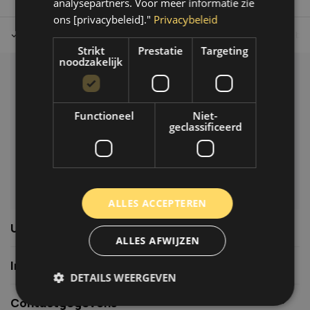
analysepartners. Voor meer informatie zie
ons [privacybeleid]."
Privacybeleid
Tot 30 dagen retour sturen.
Op werkdagen voor 14.00 uur bes
Strikt
Prestatie
Targeting
noodzakelijk
Klantenservice
Veelgestelde vragen
Functioneel
Niet-
06-39119169
geclassificeerd
info@autoklusser.nl
ALLES ACCEPTEREN
Usefull links
ALLES AFWIJZEN
Informatie
DETAILS WEERGEVEN
Contactgegevens