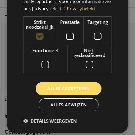
analysepartners. Voor meer informatie zie
ons [privacybeleid]."
Privacybeleid
Tot 30 dagen retour sturen.
Op werkdagen voor 14.00 uur bes
Strikt
Prestatie
Targeting
noodzakelijk
Klantenservice
Veelgestelde vragen
Functioneel
Niet-
06-39119169
geclassificeerd
info@autoklusser.nl
ALLES ACCEPTEREN
Usefull links
ALLES AFWIJZEN
Informatie
DETAILS WEERGEVEN
Contactgegevens