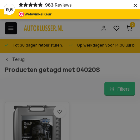
×
963
Reviews
9,5
0
Tot 30 dagen retour sturen.
Op werkdagen voor 14.00 uur best
Terug
Producten getagd met 04020S
Filters